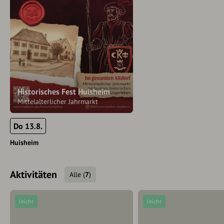
Historisches Fest Huisheim
Mittelalterlicher Jahrmarkt
Do 13.8.
Huisheim
Aktivitäten
Alle
(
7
)
leicht
leicht