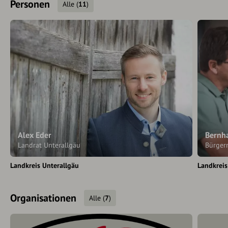
Personen
Alle
(
11
)
Alex Eder
Bernh
Landrat Unterallgäu
Bürgerm
Landkreis Unterallgäu
Landkrei
Organisationen
Alle
(
7
)