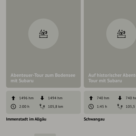
Abenteuer-Tour zum Bodensee
Auf historischer Abent
mit Subaru
Tour mit Subaru
1496 hm
1494 hm
740 hm
740 
2:00 h
105,8 km
1:45 h
105,5
Immenstadt im Allgäu
Schwangau