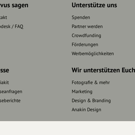
rvus sagen
Unterstütze uns
takt
Spenden
pdesk / FAQ
Partner werden
Crowdfunding
Förderungen
Werbemöglichkeiten
sse
Wir unterstützen Euc
akit
Fotografie & mehr
seanfragen
Marketing
seberichte
Design & Branding
Anakin Design