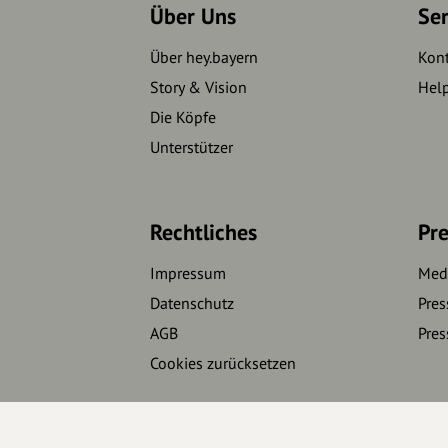
Über Uns
Se
Über hey.bayern
Kon
Story & Vision
Hel
Die Köpfe
Unterstützer
Rechtliches
Pre
Impressum
Medi
Datenschutz
Pres
AGB
Pres
Cookies zurücksetzen