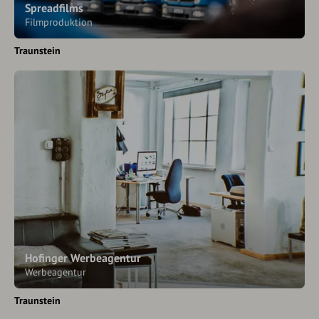
Spreadfilms
Filmproduktion
Traunstein
Hofinger Werbeagentur
Werbeagentur
Traunstein