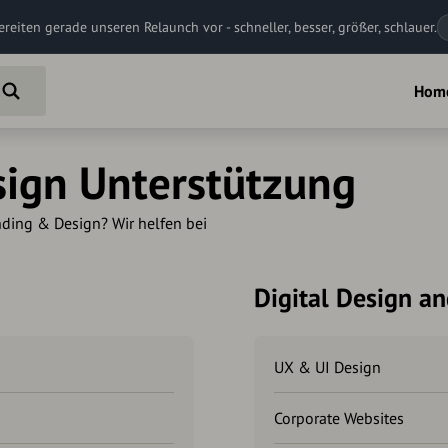
ereiten gerade unseren Relaunch vor - schneller, besser, größer, schlauer.
Hom
ign Unterstützung
g & Design? ​​​​​​Wir helfen bei
Digital Design a
UX & UI Design
Corporate Websites