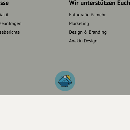
sse
Wir unterstützen Euc
akit
Fotografie & mehr
seanfragen
Marketing
seberichte
Design & Branding
Anakin Design
IS