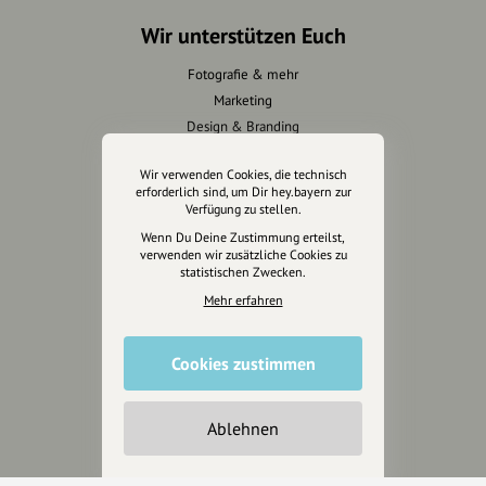
Wir unterstützen Euch
Fotografie & mehr
Marketing
Design & Branding
Anakin Design
Wir verwenden Cookies, die technisch
erforderlich sind, um Dir hey.bayern zur
Verfügung zu stellen.
Wenn Du Deine Zustimmung erteilst,
Unterstütze
verwenden wir zusätzliche Cookies zu
unsere Plattform
statistischen Zwecken.
Mehr erfahren
hey.bayern ist ein Projekt von
uns für unsere Region und
Cookies zustimmen
für alle, die uns besuchen
wollen.
Ablehnen
Inhalte vorschlagen