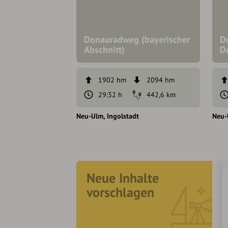
Donauradweg (bayerischer
D
Abschnitt)
D
1902 hm
2094 hm
29:32 h
442,6 km
Neu-Ulm
Ingolstadt
Neu-
Neue Inhalte
vorschlagen