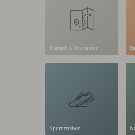
Freizeit & Tourismus
E
Sport treiben
N