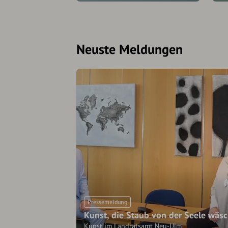
Neuste Meldungen
Pressemeldung
Kunst, die Staub von der Seele wäsc
Kunst im Landratsamt Neu-Ulm