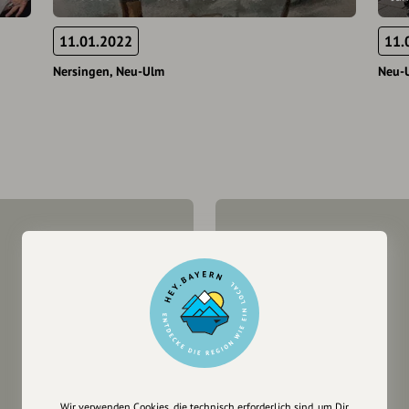
11.01.2022
11.
Nersingen
Neu-Ulm
Neu-
Wir verwenden Cookies, die technisch erforderlich sind, um Dir