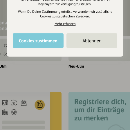
hey.bayern zur Verfügung zu stellen.
Wenn Du Deine Zustimmung erteilst, verwenden wir zusätzliche
Cookies zu statistischen Zwecken.
onauradweg Ulm-
SwimRun Silberwald -
Mehr erfahren
onauwörth
Senden
Cookies zustimmen
Ablehnen
72 hm
74 hm
38 hm
38 hm
6:14 h
91,4 km
20 min
16,6 km
Ulm
Neu-Ulm
Registriere dich,
um dir Einträge
zu merken