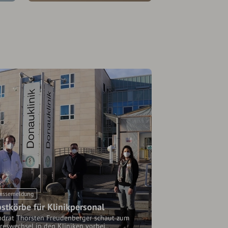
essemeldung
stkörbe für Klinikpersonal
ndrat Thorsten Freudenberger schaut zum
reswechsel in den Kliniken vorbei