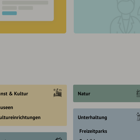
nst & Kultur
Natur
useen
ultureinrichtungen
Unterhaltung
Freizeitparks