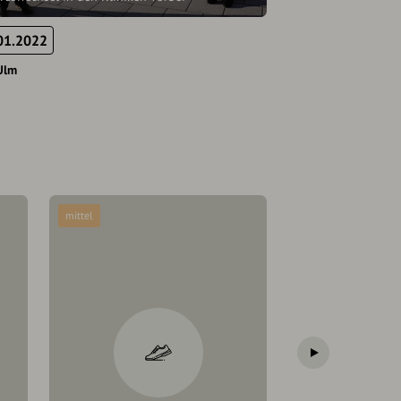
01.2022
Ulm
mittel
schwer