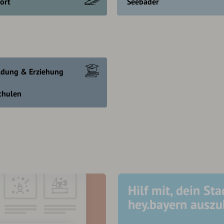
ort
Seebäder
ldung & Erziehung
chulen
Hilf mit, dein Sta
hey.bayern ausz