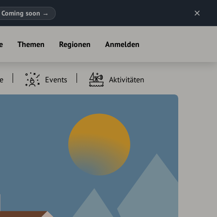
Coming soon
→
e
Themen
Regionen
Anmelden
e
Events
Aktivitäten