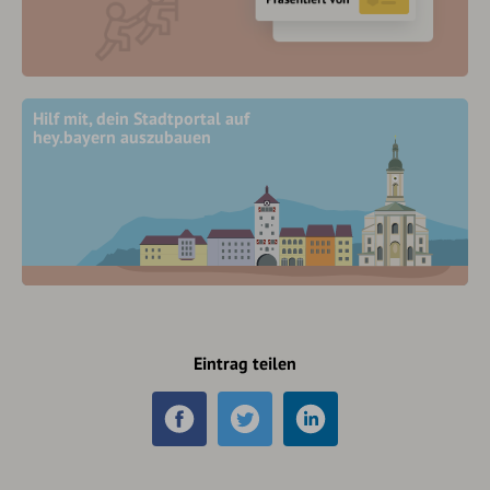
Hilf mit, dein Stadtportal auf
hey.bayern auszubauen
Eintrag teilen