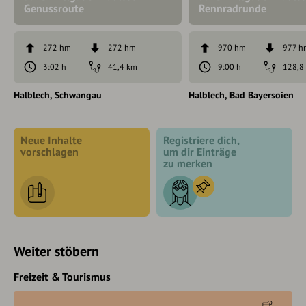
Genussroute
Rennradrunde
272 hm
272 hm
970 hm
977 h
3:02 h
41,4 km
9:00 h
128,8
Halblech
Schwangau
Halblech
Bad Bayersoien
Neue Inhalte
Registriere dich,
vorschlagen
um dir Einträge
zu merken
Weiter stöbern
Freizeit & Tourismus