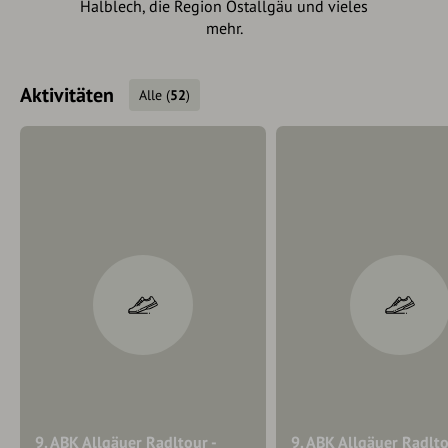
Halblech, die Region Ostallgäu und vieles
mehr.
Aktivitäten
Alle
(
52
)
9. ABK Allgäuer Radltour -
9. ABK Allgäuer Radlto