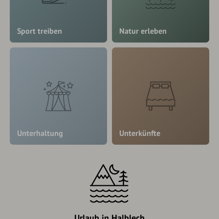
Sport treiben
Natur erleben
Unterhaltung
Unterkünfte
Urlaub in Halblech