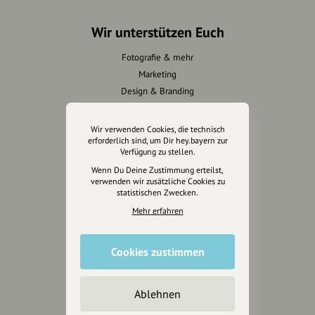
Wir unterstützen Euch
Fotografie & mehr
Marketing
Design & Branding
Anakin Design
Wir verwenden Cookies, die technisch
erforderlich sind, um Dir hey.bayern zur
Verfügung zu stellen.
Unterstütze
Wenn Du Deine Zustimmung erteilst,
unsere Plattform
verwenden wir zusätzliche Cookies zu
statistischen Zwecken.
Mehr erfahren
hey.bayern ist ein Projekt von
uns für unsere Region und
für alle, die uns besuchen
Cookies zustimmen
wollen.
Ablehnen
Inhalte vorschlagen