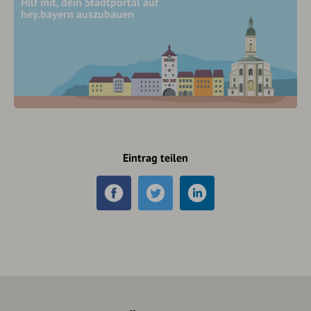
Hilf mit, dein Stadtportal auf
hey.bayern auszubauen
Eintrag teilen