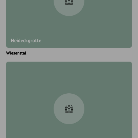
Neideckgrotte
Wiesenttal