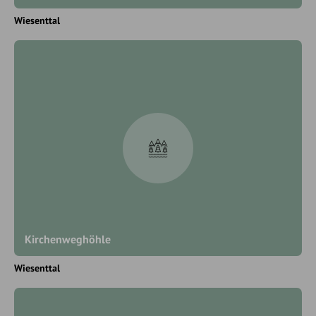
Wiesenttal
Kirchenweghöhle
Wiesenttal