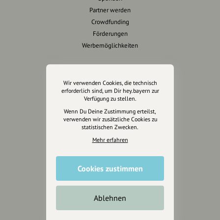
Partner werden
Crowdfunding
Förderungen
Werbemöglichkeiten
Rechtliches
Wir verwenden Cookies, die technisch
Impressum
erforderlich sind, um Dir hey.bayern zur
Verfügung zu stellen.
Datenschutz
Wenn Du Deine Zustimmung erteilst,
AGB
verwenden wir zusätzliche Cookies zu
Cookies zurücksetzen
statistischen Zwecken.
Mehr erfahren
Presse
Mediakit
Cookies zustimmen
Presseanfragen
Presseberichte
Ablehnen
Wir unterstützen Euch