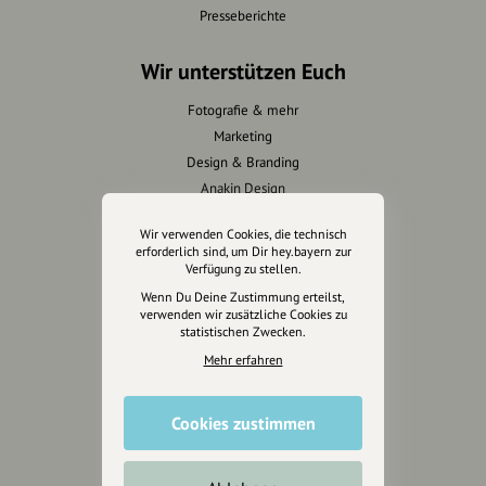
Presseberichte
Wir unterstützen Euch
Fotografie & mehr
Marketing
Design & Branding
Anakin Design
Wir verwenden Cookies, die technisch
erforderlich sind, um Dir hey.bayern zur
Verfügung zu stellen.
Unterstütze
Wenn Du Deine Zustimmung erteilst,
unsere Plattform
verwenden wir zusätzliche Cookies zu
statistischen Zwecken.
hey.bayern ist ein Projekt von
Mehr erfahren
uns für unsere Region und
für alle, die uns besuchen
Cookies zustimmen
wollen.