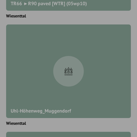
TR66 ►R90 paved [WTR] (05wp10)
Wiesenttal
Uhl-Höhenweg_Muggendorf
Wiesenttal