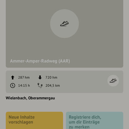
Ammer-Amper-Radweg (AAR)
287 hm
720 hm
14:15 h
204,5 km
Wielenbach
Oberammergau
Neue Inhalte
Registriere dich,
vorschlagen
um dir Einträge
zu merken