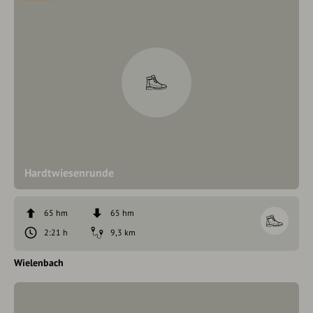
Hardtwiesenrunde
65 hm
65 hm
2:21 h
9,3 km
Wielenbach