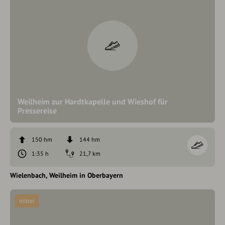
Weilheim zur Hardtkapelle und Wieshof für
Pressereise
150 hm
144 hm
1:35 h
21,7 km
Wielenbach
Weilheim in Oberbayern
mittel