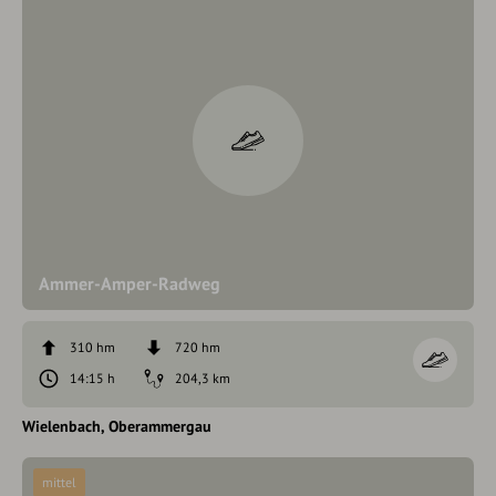
Ammer-Amper-Radweg
310 hm
720 hm
14:15 h
204,3 km
Wielenbach
Oberammergau
mittel