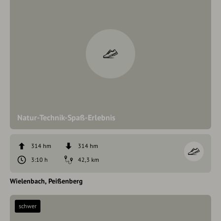
Natur-Technik-Spaß-Erlebnis
314 hm
314 hm
3:10 h
42,3 km
Wielenbach
Peißenberg
schwer