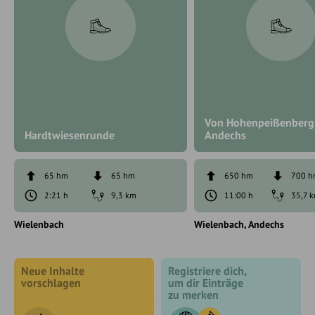
Von Hohenpeißenberg
Hardtwiesenrunde
Andechs
65 hm
65 hm
650 hm
700 
2:21 h
9,3 km
11:00 h
35,7 
Wielenbach
Wielenbach
Andechs
Neue Inhalte
Registriere dich,
vorschlagen
um dir Einträge
zu merken