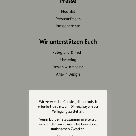
Presse
Mediakit
Presseanfragen
Presseberichte
Wir unterstützen Euch
Fotografie & mehr
Marketing
Design & Branding
Anakin Design
Unterstütze
Wir verwenden Cookies, die technisch
unsere Plattform
erforderlich sind, um Dir hey.bayern zur
Verfügung zu stellen.
Wenn Du Deine Zustimmung erteilst,
hey.bayern ist ein Projekt von
verwenden wir zusätzliche Cookies zu
uns für unsere Region und
statistischen Zwecken.
für alle, die uns besuchen