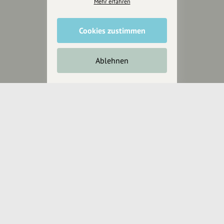
Mehr erfahren
wollen.
Cookies zustimmen
Inhalte vorschlagen
Ablehnen
Jetzt unterstützen
Wir können leider keine
Spendenquittung ausstellen.