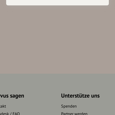
rvus sagen
Unterstütze uns
takt
Spenden
pdesk / FAQ
Partner werden