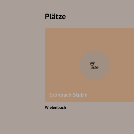
Plätze
Grünbach Stub'n
Wielenbach