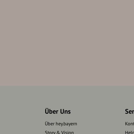
Über Uns
Se
Über hey.bayern
Kon
Story & Vision
Hel