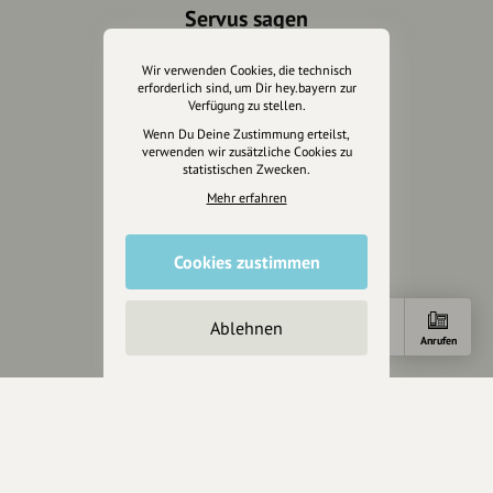
Servus sagen
Kontakt
Wir verwenden Cookies, die technisch
Helpdesk / FAQ
erforderlich sind, um Dir hey.bayern zur
Verfügung zu stellen.
Wenn Du Deine Zustimmung erteilst,
Unterstütze uns
verwenden wir zusätzliche Cookies zu
statistischen Zwecken.
Spenden
Mehr erfahren
Partner werden
Crowdfunding
Förderungen
Cookies zustimmen
Werbemöglichkeiten
Ablehnen
Rechtliches
Anfahrt
Anrufen
Impressum
Datenschutz
AGB
Cookies zurücksetzen