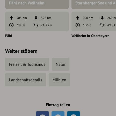
Pähl nach Weilheim
Starnberger See und 
305 hm
322 hm
260 hm
260 
7:00 h
21,3 km
3:35 h
49,9 
Pähl
Weilheim in Oberbayern
Weiter stöbern
Freizeit & Tourismus
Natur
Landschaftsdetails
Mühlen
Eintrag teilen