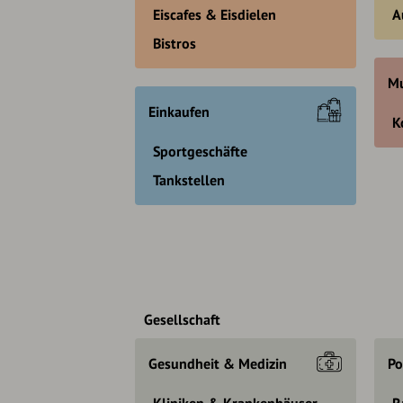
Eiscafes & Eisdielen
A
Bistros
Mu
Einkaufen
K
Sportgeschäfte
Tankstellen
Gesellschaft
Gesundheit & Medizin
Po
Kliniken & Krankenhäuser
R