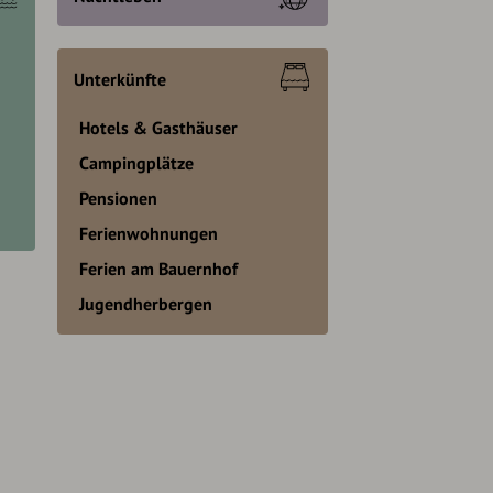
Unterkünfte
Hotels & Gasthäuser
Campingplätze
Pensionen
Ferienwohnungen
Ferien am Bauernhof
Jugendherbergen