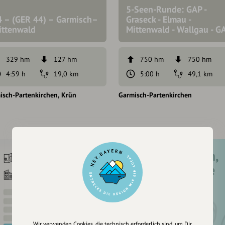
5-Seen-Runde: GAP -
4 – (GER 44) – Garmisch–
Graseck - Elmau -
ittenwald
Mittenwald - Wallgau - G
329 hm
127 hm
750 hm
750 hm
4:59 h
19,0 km
5:00 h
49,1 km
isch-Partenkirchen
Krün
Garmisch-Partenkirchen
Registriere dich,
um dir Einträge
zu merken
Wir verwenden Cookies, die technisch erforderlich sind, um Dir