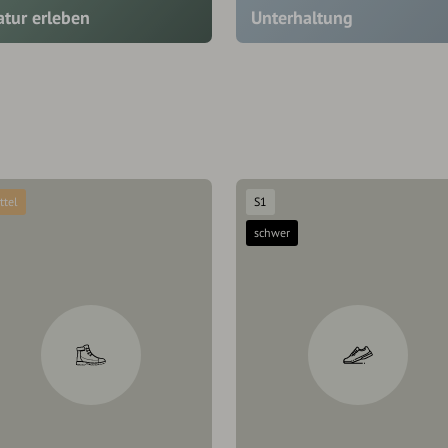
atur erleben
Unterhaltung
ttel
S1
schwer