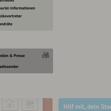
ourist-Informationen
olksvertreter
andräte
dien & Presse
adiosender
Hilf mit, dein Sta