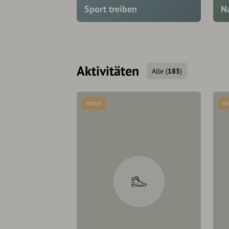
Sport treiben
N
Aktivitäten
Alle
(
185
)
mittel
mi