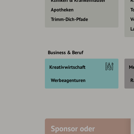
Apotheken
T
Trimm-Dich-Pfade
V
L
Business & Beruf
Kreativwirtschaft
Me
Werbeagenturen
R
Sponsor oder