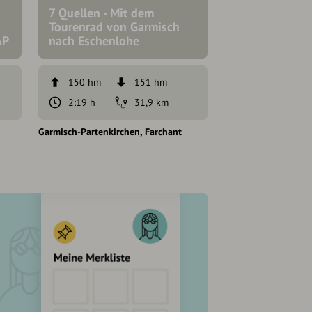
7 Quellen - Mit dem
Tourenrad von Garmisch
Allgäu - Brege
AP
nach Eschenlohe
Vorarlberg - Ti
150 hm
151 hm
6956 hm
2:19 h
31,9 km
6:30 h
Garmisch-Partenkirchen
Farchant
Garmisch-Partenkir