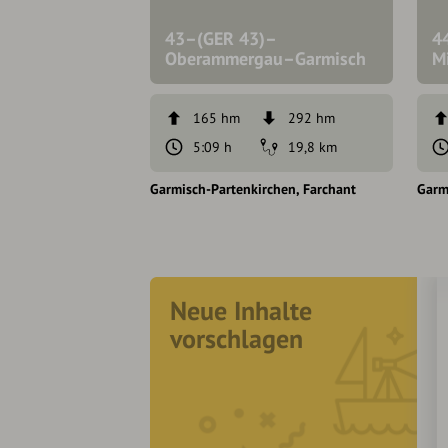
43–(GER 43)–
4
Oberammergau–Garmisch
M
165 hm
292 hm
5:09 h
19,8 km
Garmisch-Partenkirchen
Farchant
Garm
Neue Inhalte
vorschlagen