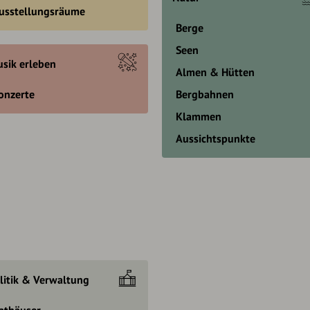
usstellungsräume
Berge
Seen
sik erleben
Almen & Hütten
onzerte
Bergbahnen
Klammen
Aussichtspunkte
litik & Verwaltung
athäuser