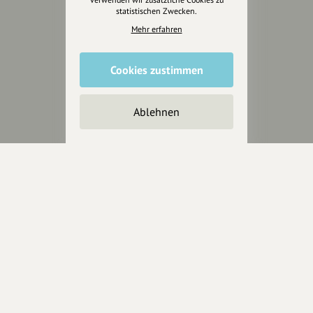
statistischen Zwecken.
Mehr erfahren
Cookies zustimmen
Ablehnen
Wir sind auch auf
RECHTLICHER HINWEIS UND TRANSPARENZHINWEIS
Rechtlicher Hinweis:
Die auf dieser Website veröffentlichten Inhalte