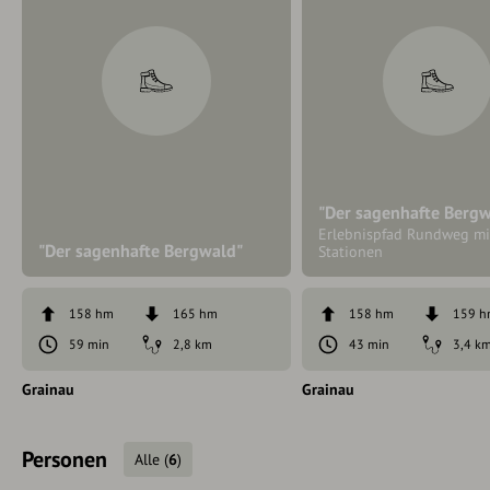
"Der sagenhafte Berg
Erlebnispfad Rundweg mi
"Der sagenhafte Bergwald"
Stationen
158 hm
165 hm
158 hm
159 
59 min
2,8 km
43 min
3,4 k
Grainau
Grainau
Personen
Alle
(
6
)