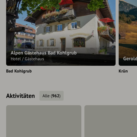
Alpen Gästehaus Bad Kohlgrub
Gerol
Hotel / Gästehaus
Bad Kohlgrub
Krün
Aktivitäten
Alle
(
962
)