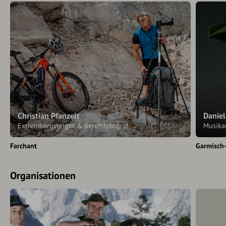
Christian Pfanzelt
Danie
Extrembergsteiger & Berufsfotograf
Musikan
Farchant
Garmisch
Organisationen