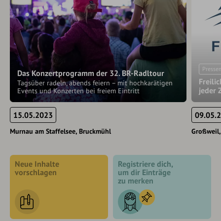
Presse
Das Konzertprogramm der 32. BR-Radltour
Freili
Tagsüber radeln, abends feiern – mit hochkarätigen
jeder 
Events und Konzerten bei freiem Eintritt
15.05.2023
09.05.
Murnau am Staffelsee
Bruckmühl
Großweil
Neue Inhalte
Registriere dich,
vorschlagen
um dir Einträge
zu merken