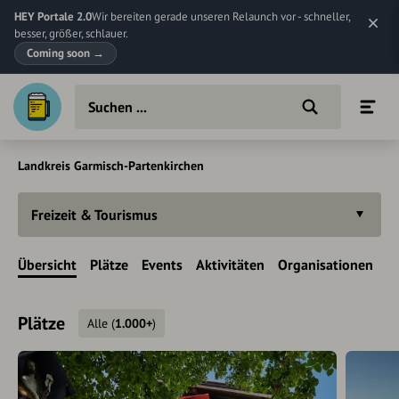
HEY Portale 2.0
Wir bereiten gerade unseren Relaunch vor - schneller,
besser, größer, schlauer.
Coming soon
→
Landkreis Garmisch-Partenkirchen
Freizeit & Tourismus
Übersicht
Plätze
Events
Aktivitäten
Organisationen
Plätze
Alle
(
1.000+
)