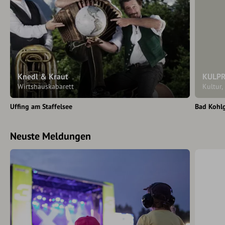
Knedl & Kraut
KULP
Wirtshauskabarett
Kultur,
Uffing am Staffelsee
Bad Kohl
Neuste Meldungen