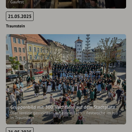
Gaufest
21.05.2025
Traunstein
Gruppenbild mit 300 Trachtlern auf dem Stadtplatz
Drei Vereine gemeinsam auf einem Foto – Festwoche im Juli
in Traunstein