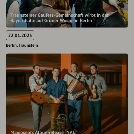
Traunsteiner Gaufest-Gemeinschaft wirbt in der
Bayernhalle auf Grüner Woche in Berlin
22.01.2025
Berlin
Traunstein
Maxjoseph: Albumrelease “NAU”