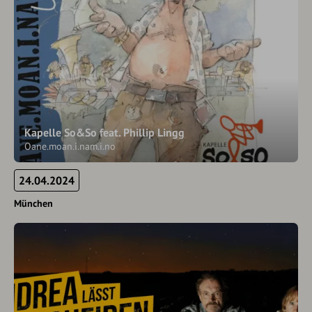
Kapelle So&So feat. Phillip Lingg
Oane.moan.i.nam.i.no
24.04.2024
München