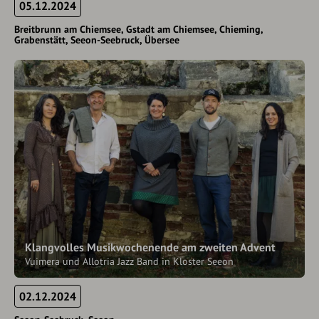
05.12.2024
Breitbrunn am Chiemsee
Gstadt am Chiemsee
Chieming
Grabenstätt
Seeon-Seebruck
Übersee
Klangvolles Musikwochenende am zweiten Advent
Vuimera und Allotria Jazz Band in Kloster Seeon
02.12.2024