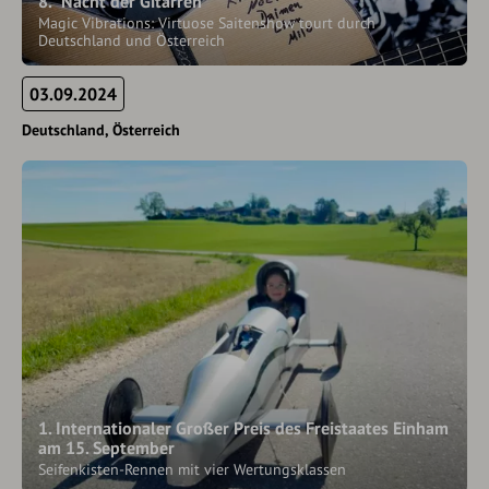
8. “Nacht der Gitarren”
Magic Vibrations: Virtuose Saitenshow tourt durch
Deutschland und Österreich
03.09.2024
Deutschland
Österreich
1. Internationaler Großer Preis des Freistaates Einham
am 15. September
Seifenkisten-Rennen mit vier Wertungsklassen