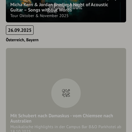
Micha Kern & Jordan Brodie: A Night of Acoustic
Guitar – Songs without Words
Tour Oktober & November 2025
26.09.2025
Österreich
Bayern
Mit Schubert nach Damaskus - vom Chiemsee nach
Australien
Musikalische Highlights in der Campus Bar B&O Parkhotel ab
18.10.2025