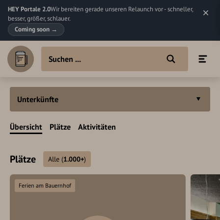
HEY Portale 2.0
Wir bereiten gerade unseren Relaunch vor - schneller,
besser, größer, schlauer.
Coming soon
→
Unterkünfte
Übersicht
Plätze
Aktivitäten
Plätze
Alle
(
1.000+
)
Ferien am Bauernhof