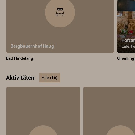
Hofca
Bergbauernhof Haug
Café, 
Bad Hindelang
Chieming
Aktivitäten
Alle
(
16
)