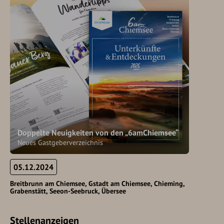
Doppelte Neuigkeiten von den „6amChiemsee“
Neues Gastgeberverzeichnis
05.12.2024
Breitbrunn am Chiemsee
Gstadt am Chiemsee
Chieming
Grabenstätt
Seeon-Seebruck
Übersee
Stellenanzeigen