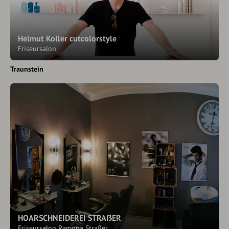
Helmut Koller cutcolorstyle
Friseursalon
Traunstein
HOARSCHNEIDEREI STRAẞER
Friseursalon Ramona Straßer