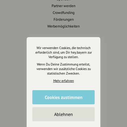
Partner werden
Crowdfunding
Förderungen
Werbemöglichkeiten
Rechtliches
Wir verwenden Cookies, die technisch
Impressum
erforderlich sind, um Dir hey.bayern zur
Verfügung zu stellen.
Datenschutz
Wenn Du Deine Zustimmung erteilst,
AGB
verwenden wir zusätzliche Cookies zu
Cookies zurücksetzen
statistischen Zwecken.
Mehr erfahren
Presse
Mediakit
Cookies zustimmen
Presseanfragen
Presseberichte
Ablehnen
Wir unterstützen Euch