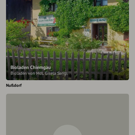
Bioladen Chiemgau
Bioladen von MdL Gisela Sengl
Nußdorf