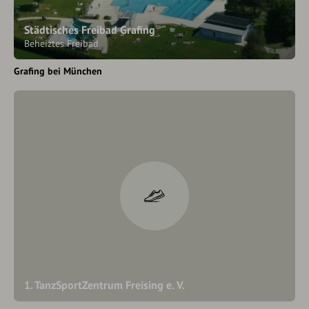
Städtisches Freibad Grafing
Beheiztes Freibad
Grafing bei München
1. TanzSportZentrum Freising e. V.