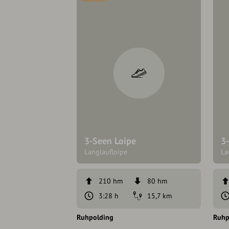
3-Seen Loipe
3
Langlaufloipe
La
210 hm
80 hm
3:28 h
15,7 km
Ruhpolding
Ruhp