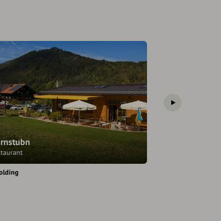
rnstubn
Blickner Alm
staurant
Hotel/Urlaub mit
olding
Ruhpolding