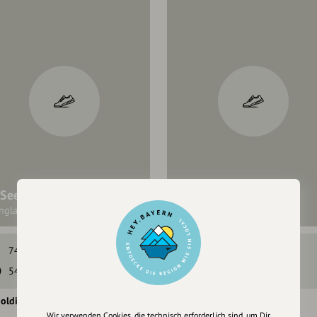
-Seen-Loipe
3-Seen-Loipe
nglaufloipe
74 hm
140 hm
1:30 h
12,3 km
54 min
12,3 km
48 hm
48 hm
olding
Ruhpolding
Wir verwenden Cookies, die technisch erforderlich sind, um Dir