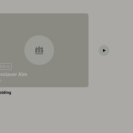
.101 m
sslauer Alm
Brandler Alm
m
Aussichtsgaststät
olding
Ruhpolding