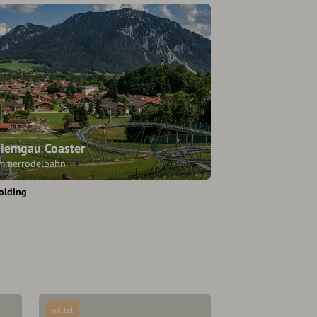
iemgau Coaster
mmerrodelbahn
olding
mittel