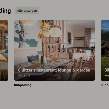
ding
Alle anzeigen
Gillitzer's restaurant, lounge & garden
Bä
Restaurant
Re
Ruhpolding
Ruhp