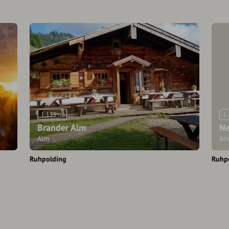
1.135 m
1
Brander Alm
Ne
Alm
Al
Ruhpolding
Ruhp