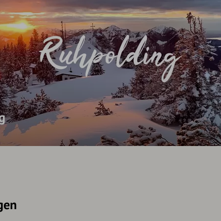
g
gen