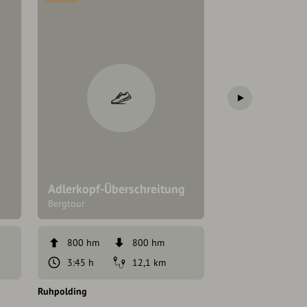
Adlerkopf-Überschreitung
alpine Hochfel
Bergtour
800 hm
800 hm
7:45 h
3:45 h
12,1 km
910 hm
Ruhpolding
Ruhpolding