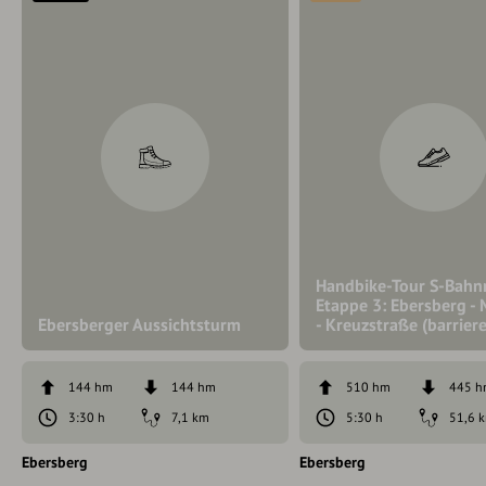
Handbike-Tour S-Bahn
Etappe 3: Ebersberg - 
Ebersberger Aussichtsturm
- Kreuzstraße (barriere
144 hm
144 hm
510 hm
445 
3:30 h
7,1 km
5:30 h
51,6 
Ebersberg
Ebersberg