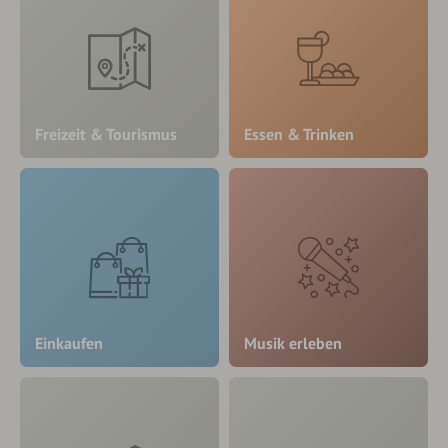
Freizeit & Tourismus
Essen & Trinken
Einkaufen
Musik erleben