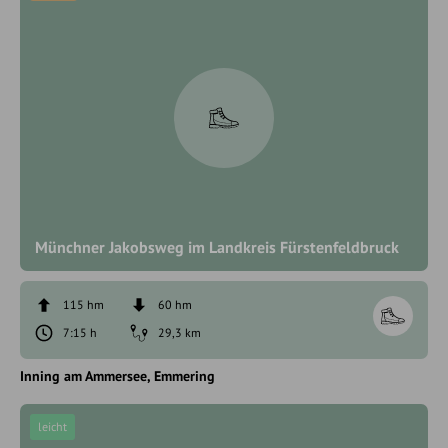
Münchner Jakobsweg im Landkreis Fürstenfeldbruck
115 hm
60 hm
7:15 h
29,3 km
Inning am Ammersee
Emmering
leicht