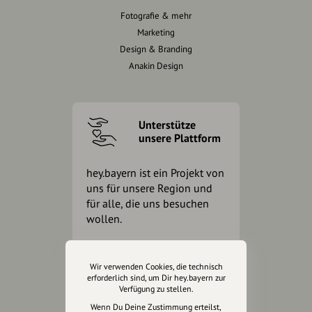
Fotografie & mehr
Marketing
Design & Branding
Anakin Design
Unterstütze
unsere Plattform
hey.bayern ist ein Projekt von
uns für unsere Region und
für alle, die uns besuchen
wollen.
Inhalte vorschlagen
Wir verwenden Cookies, die technisch
erforderlich sind, um Dir hey.bayern zur
Verfügung zu stellen.
Wenn Du Deine Zustimmung erteilst,
Jetzt unterstützen