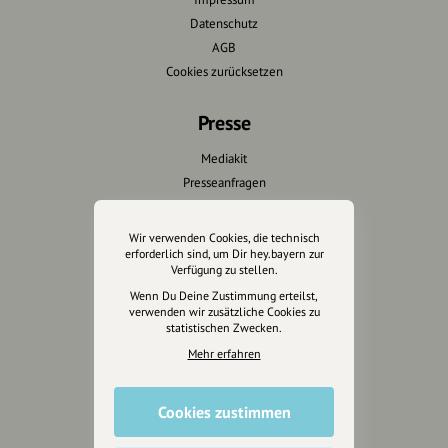
Datenschutz
AGB
Cookies zurücksetzen
Presse
Mediakit
Presseanfragen
Presseberichte
Wir verwenden Cookies, die technisch
Wir unterstützen Euch
erforderlich sind, um Dir hey.bayern zur
Verfügung zu stellen.
Fotografie & mehr
Wenn Du Deine Zustimmung erteilst,
verwenden wir zusätzliche Cookies zu
Marketing
statistischen Zwecken.
Design & Branding
Mehr erfahren
Anakin Design
Cookies zustimmen