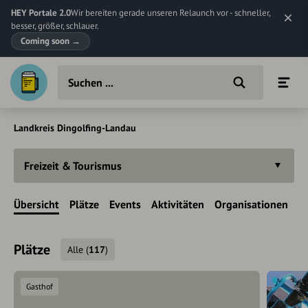
HEY Portale 2.0
Wir bereiten gerade unseren Relaunch vor - schneller,
besser, größer, schlauer.
Coming soon
→
Landkreis Dingolfing-Landau
Freizeit & Tourismus
Übersicht
Plätze
Events
Aktivitäten
Organisationen
Plätze
Alle
(
117
)
Gasthof