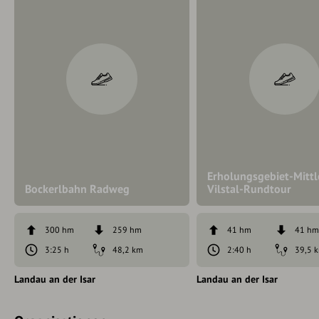
Erholungsgebiet-Mittl
Bockerlbahn Radweg
Vilstal-Rundtour
300 hm
259 hm
41 hm
41 h
3:25 h
48,2 km
2:40 h
39,5 
Landau an der Isar
Landau an der Isar