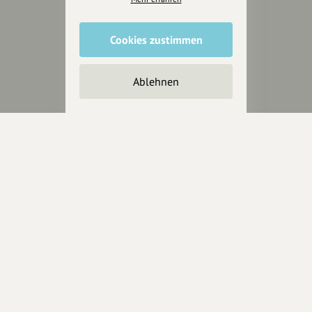
Cookies zustimmen
Ablehnen
Wir sind auch auf
RECHTLICHER HINWEIS UND TRANSPARENZHINWEIS
Rechtlicher Hinweis:
Die auf dieser Website veröffentlichten Inhalte
dienen ausschließlich der allgemeinen Information und Unterhaltung.