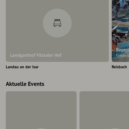
Bayer
Landgasthof Vilstaler Hof
Freizei
Landau an der Isar
Reisbach
Aktuelle Events