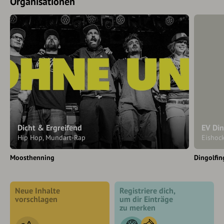
Organisationen
Dicht & Ergreifend
EV Din
Hip Hop, Mundart-Rap
Eishoc
Moosthenning
Dingolfin
Neue Inhalte
Registriere dich,
vorschlagen
um dir Einträge
zu merken