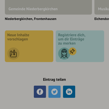
Gemeinde Niederbergkirchen
Musika
Niederbergkirchen
Frontenhausen
Eichendor
Neue Inhalte
Registriere dich,
vorschlagen
um dir Einträge
zu merken
Eintrag teilen