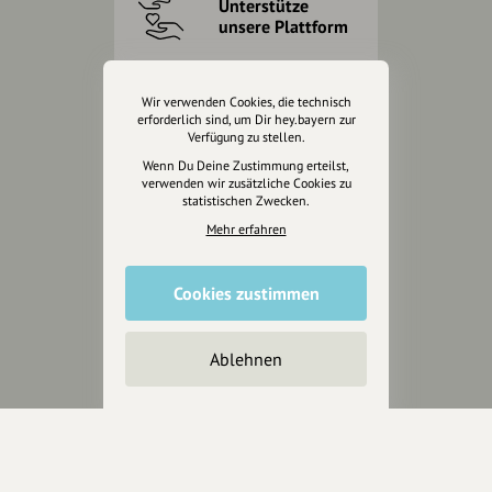
Unterstütze
unsere Plattform
hey.bayern ist ein Projekt von
Wir verwenden Cookies, die technisch
uns für unsere Region und
erforderlich sind, um Dir hey.bayern zur
für alle, die uns besuchen
Verfügung zu stellen.
wollen.
Wenn Du Deine Zustimmung erteilst,
verwenden wir zusätzliche Cookies zu
statistischen Zwecken.
Inhalte vorschlagen
Mehr erfahren
Cookies zustimmen
Jetzt unterstützen
Wir können leider keine
Ablehnen
Spendenquittung ausstellen.