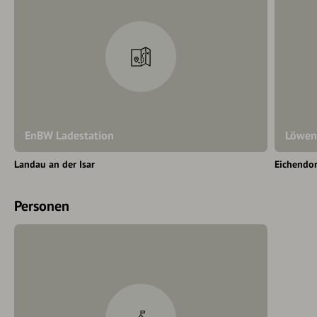
EnBW Ladestation
Löwen
Landau an der Isar
Eichendor
Personen