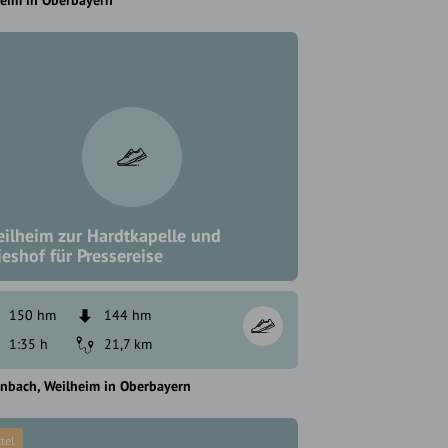
eim in Oberbayern
ilheim zur Hardtkapelle und
eshof für Pressereise
150 hm
144 hm
1:35 h
21,7 km
enbach
Weilheim in Oberbayern
tel