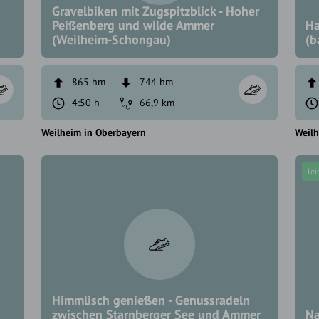
Gravelbiken mit Zugspitzblick - Hoher
Peißenberg und wilde Ammer
Ha
(Weilheim-Schongau)
(b
865 hm
744 hm
4:50 h
66,9 km
Weilheim in Oberbayern
Weilh
lei
Himmlisch genießen - Genussradeln
zwischen Starnberger See und Ammer
Na