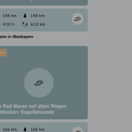
148 hm
148 hm
4:10 h
61,0 km
eim in Oberbayern
tel
r Rad Neues auf alten Wegen
tdecken: Kapellenrunde
166 hm
166 hm