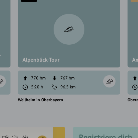
,
Alpenblick-Tour
Am
770 hm
767 hm
5:20 h
96,5 km
Weilheim in Oberbayern
Ober
Registriere dich,