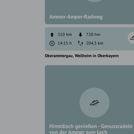
Ammer-Amper-Radweg
310 hm
720 hm
14:15 h
204,3 km
Oberammergau
Weilheim in Oberbayern
Himmlisch genießen - Genussradeln
von der Ammer zum Lech