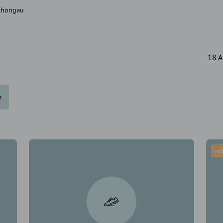
Schongau
18 A
e
mit