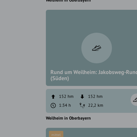
Weilheim in Oberbayern
Rund um Weilheim: Jakobsweg-Run
(Süden)
152 hm
152 hm
1:34 h
22,2 km
Weilheim in Oberbayern
mittel