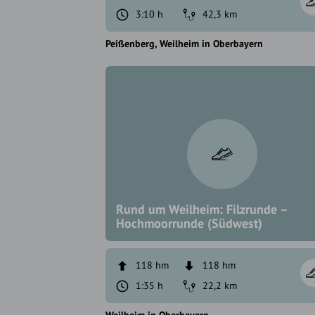
3:10 h
42,3 km
Peißenberg
Weilheim in Oberbayern
Rund um Weilheim: Filzrunde –
Hochmoorrunde (Südwest)
118 hm
118 hm
1:35 h
22,2 km