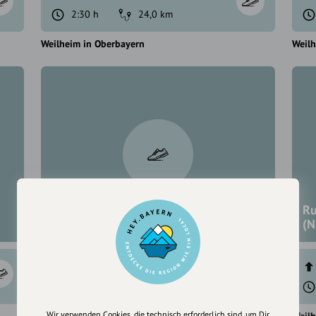
2:30 h
24,0 km
Weilheim in Oberbayern
Weilh
Rund um Weilheim: Gögerlrunde
Ru
(Südost)
(N
267 hm
267 hm
1:51 h
26,4 km
Wir verwenden Cookies, die technisch erforderlich sind, um Dir