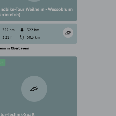
ndbike-Tour Weilheim - Wessobrunn
arrierefrei)
322 hm
322 hm
3:21 h
50,3 km
eim in Oberbayern
cht
tur-Technik-Spaß