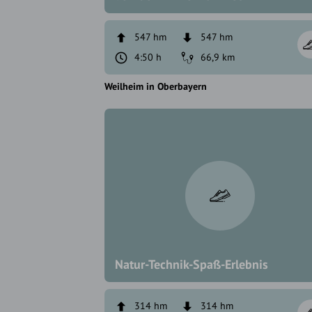
547 hm
547 hm
4:50 h
66,9 km
Weilheim in Oberbayern
Natur-Technik-Spaß-Erlebnis
314 hm
314 hm