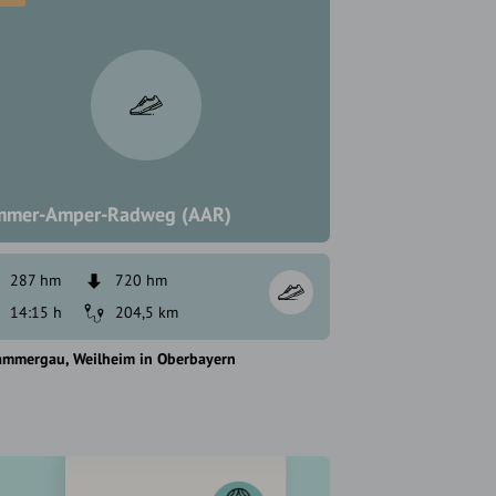
mer-Amper-Radweg (AAR)
287 hm
720 hm
14:15 h
204,5 km
ammergau
Weilheim in Oberbayern