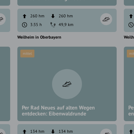
260 hm
260 hm
3:35 h
49,9 km
Weilheim in Oberbayern
Weilh
mittel
mit
Per Rad Neues auf alten Wegen
Pe
entdecken: Eibenwaldrunde
en
134 hm
134 hm