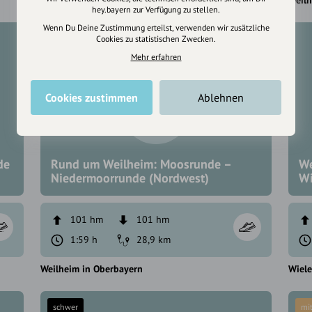
Weilheim in Oberbayern
Weilh
hey.bayern zur Verfügung zu stellen.
Wenn Du Deine Zustimmung erteilst, verwenden wir zusätzliche
Cookies zu statistischen Zwecken.
Mehr erfahren
Cookies zustimmen
Ablehnen
de
Rund um Weilheim: Moosrunde –
We
Niedermoorrunde (Nordwest)
Wi
101 hm
101 hm
1:59 h
28,9 km
Weilheim in Oberbayern
Wiel
schwer
mit