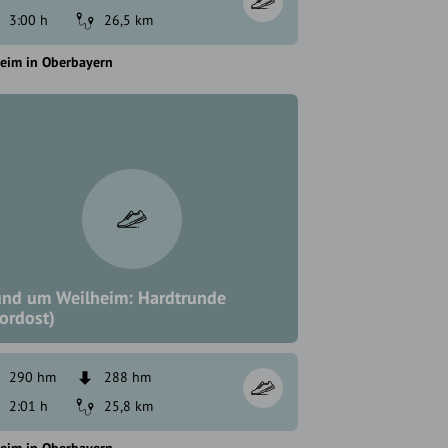
3:00 h
26,5 km
eim in Oberbayern
nd um Weilheim: Hardtrunde
ordost)
290 hm
288 hm
2:01 h
25,8 km