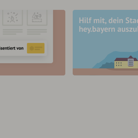
Hilf mit, dein Sta
hey.bayern ausz