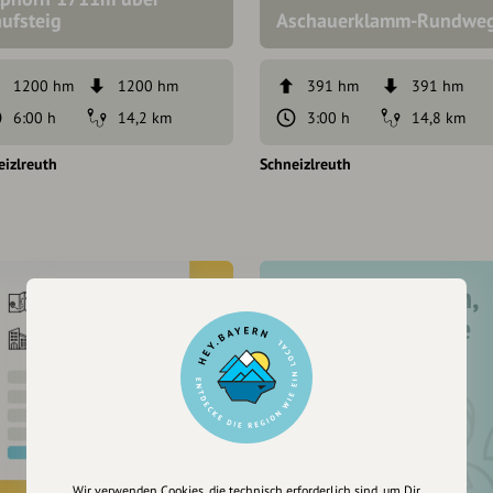
ufsteig
Aschauerklamm-Rundwe
1200 hm
1200 hm
391 hm
391 hm
6:00 h
14,2 km
3:00 h
14,8 km
eizlreuth
Schneizlreuth
Registriere dich,
um dir Einträge
zu merken
Wir verwenden Cookies, die technisch erforderlich sind, um Dir