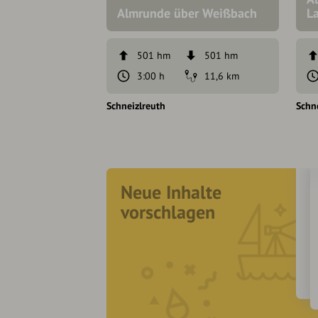
Almrunde über Weißbach
La
501 hm
501 hm
3:00 h
11,6 km
Schneizlreuth
Schn
Neue Inhalte
vorschlagen