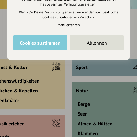
hey.bayern zur Verfügung zu stellen.
Wenn Du Deine Zustimmung erteilst, verwenden wir zusätzliche
Cookies zu statistischen Zwecken.
Mehr erfahren
Cookies zustimmen
Ablehnen
nst & Kultur
Sport
ehenswürdigkeiten
irchen & Kapellen
Natur
enkmäler
Berge
Seen
sik erleben
Almen & Hütten
Klammen
ands