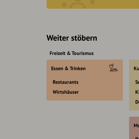
Weiter stöbern
Freizeit & Tourismus
Essen & Trinken
Ku
Restaurants
S
Wirtshäuser
K
D
Mu
B