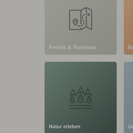
Freizeit & Tourismus
E
Natur erleben
U