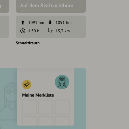
g
Auf dem Ristfeuchthorn
Bergtour
1091 hm
1091 hm
1150 hm
4:30 h
15,3 km
5:30 h
Schneizlreuth
Schneizlreuth
Inzell