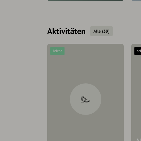
Aktivitäten
Alle
(
39
)
leicht
sc
A