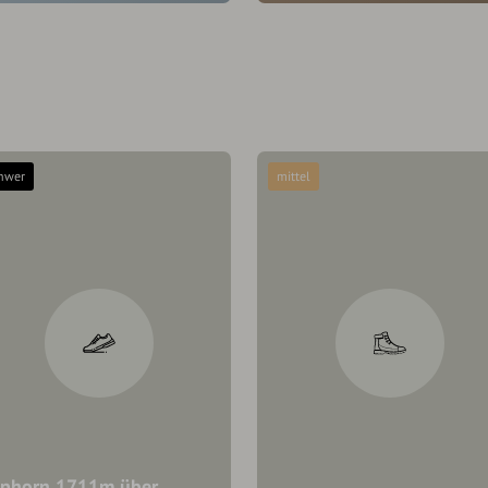
hwer
mittel
lphorn 1711m über