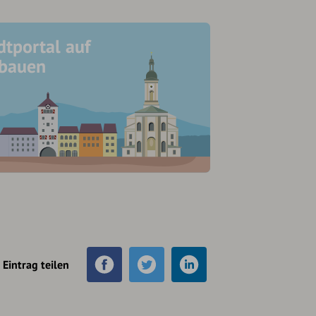
dtportal auf
ubauen
Eintrag teilen