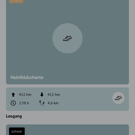
Hainfeldscharte
912 hm
912 hm
2:58 h
4,6 km
Leogang
schwer