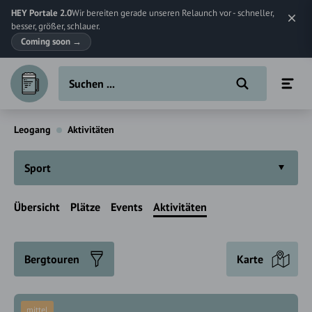
HEY Portale 2.0
Wir bereiten gerade unseren Relaunch vor - schneller,
besser, größer, schlauer.
Coming soon
→
Leogang
Aktivitäten
Sport
Übersicht
Plätze
Events
Aktivitäten
Bergtouren
Karte
mittel