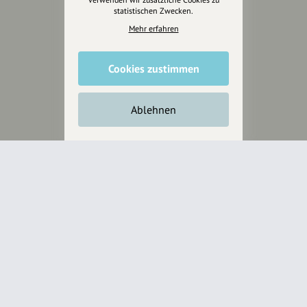
statistischen Zwecken.
Mehr erfahren
Cookies zustimmen
Ablehnen
Wir sind auch auf
RECHTLICHER HINWEIS UND TRANSPARENZHINWEIS
Rechtlicher Hinweis:
Die auf dieser Website veröffentlichten Inhalte