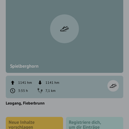
Spielberghorn
1141 hm
1141 hm
3:55 h
7,1 km
Leogang
Fieberbrunn
Neue Inhalte
Registriere dich,
vorschlagen
um dir Einträge