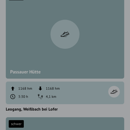
Passauer Hütte
1168 hm
1168 hm
3:30 h
4,1 km
Leogang
Weißbach bei Lofer
schwer