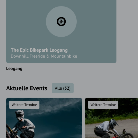
The Epic Bikepark Leogang
Downhill, Freeride & Mountainbike
Leogang
Aktuelle Events
Alle
(
32
)
Weitere Termine
Weitere Termine