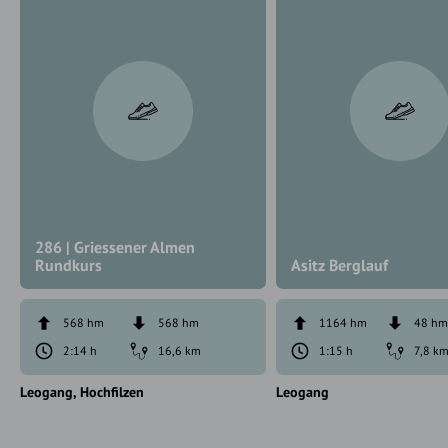
286 | Griessener Almen
Rundkurs
Asitz Berglauf
568 hm
568 hm
1164 hm
48 h
2:14 h
16,6 km
1:15 h
7,8 k
Leogang
Hochfilzen
Leogang