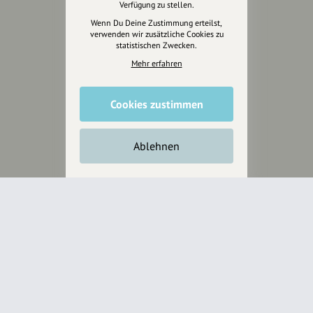
Verfügung zu stellen.
Jetzt unterstützen
Wenn Du Deine Zustimmung erteilst,
verwenden wir zusätzliche Cookies zu
statistischen Zwecken.
Wir können leider keine
Spendenquittung ausstellen.
Mehr erfahren
Cookies zustimmen
Ablehnen
Wir sind auch auf