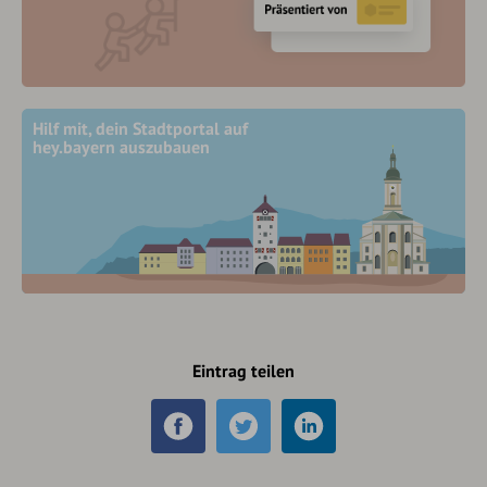
Hilf mit, dein Stadtportal auf
hey.bayern auszubauen
Eintrag teilen