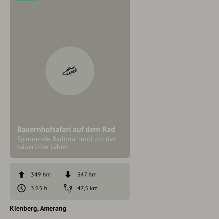
Bauernhofsafari auf dem Rad
Spannende Radtour rund um das
bäuerliche Leben
349 hm
347 hm
3:25 h
47,5 km
Kienberg
Amerang