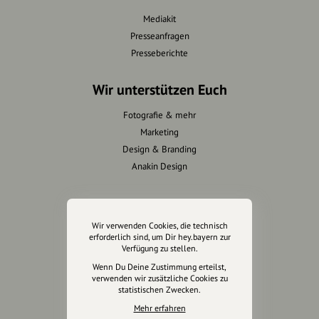
Mediakit
Presseanfragen
Presseberichte
Wir unterstützen Euch
Fotografie & mehr
Marketing
Design & Branding
Anakin Design
Unterstütze
Wir verwenden Cookies, die technisch
erforderlich sind, um Dir hey.bayern zur
unsere Plattform
Verfügung zu stellen.
Wenn Du Deine Zustimmung erteilst,
hey.bayern ist ein Projekt von
verwenden wir zusätzliche Cookies zu
statistischen Zwecken.
uns für unsere Region und
für alle, die uns besuchen
Mehr erfahren