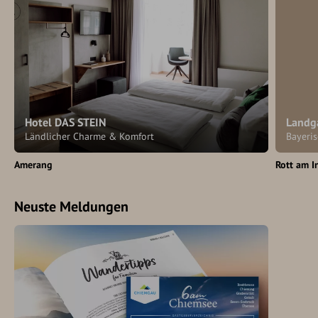
Hotel DAS STEIN
Landg
Ländlicher Charme & Komfort
Bayeris
Amerang
Rott am I
Neuste Meldungen