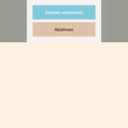
wollen.
Cookies zustimmen
Inhalte vorschlagen
Ablehnen
Jetzt unterstützen
Wir können leider keine
Spendenquittung ausstellen.