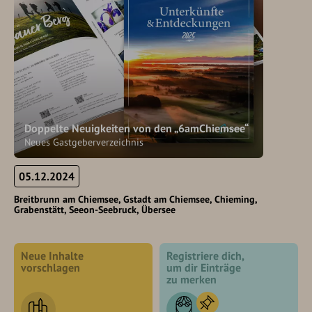
Doppelte Neuigkeiten von den „6amChiemsee“
Neues Gastgeberverzeichnis
05.12.2024
Breitbrunn am Chiemsee
Gstadt am Chiemsee
Chieming
Grabenstätt
Seeon-Seebruck
Übersee
Neue Inhalte
Registriere dich,
vorschlagen
um dir Einträge
zu merken