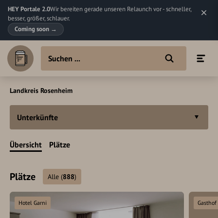
HEY Portale 2.0
Wir bereiten gerade unseren Relaunch vor - schneller,
besser, größer, schlauer.
Coming soon
→
Landkreis Rosenheim
Unterkünfte
Übersicht
Plätze
Plätze
Alle
(
888
)
Hotel Garni
Gasthof