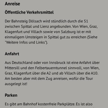
Weg nach Dölsach folgen. Es werden nun nach und nach
Anreise
Almflächen gequert (Leitern über Zäune), auf denen auch
Mutterkuhhaltung betrieben wird. Immer an der Kante des
Öffentliche Verkehrsmittel
Frühaufgrabens haltend geht es hinab, am Ende des
Der Bahnsteig Dölsach wird stündlich durch die S1
schönen Karrenwegs der Forststraße abwärts folgen. Diese
zwischen Spittal und Lienz angebunden. Von Wien, Graz,
wird zur Asphaltstraße. Wir halten uns auch im tal immer
Klagenfurt und Villach sowie von Salzburg ist er mit
geradeaus und passieren Kirche, Freibad (guter Ausklang!)
einmaligem Umsteigen in Spittal gut zu erreichen (Siehe
und Bundesstraße. Auf zwei Stegen überqueren wir den
"Weitere Infos und Links").
Debantbach. Der Bahnsteig ist nur noch 50 Meter über
einen kleinen Verbindungsweg neben dem Gasthaus
Anfahrt
Marinelli entfernt.
Aus Deutschland oder von Innsbruck ist eine Anfahrt über
Mittersill und den Felbertauerntunnel sinnvoll, von Wien,
Graz, Klagenfurt über die A2 und ab Villach über die A10.
Am besten aber mit dem Zug anreisen, wofür die Tour
ausgelegt ist!
Parken
Es gibt am Bahnhof kostenfreie Parkplätze. Es ist also