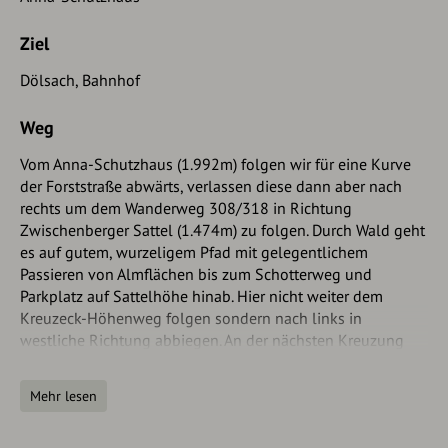
Ziel
Dölsach, Bahnhof
Weg
Vom Anna-Schutzhaus (1.992m) folgen wir für eine Kurve
der Forststraße abwärts, verlassen diese dann aber nach
rechts um dem Wanderweg 308/318 in Richtung
Zwischenberger Sattel (1.474m) zu folgen. Durch Wald geht
es auf gutem, wurzeligem Pfad mit gelegentlichem
Passieren von Almflächen bis zum Schotterweg und
Parkplatz auf Sattelhöhe hinab. Hier nicht weiter dem
Kreuzeck-Höhenweg folgen sondern nach links in
westliche Richtung abbiegen. An der nächsten Kreuzung
rechts und direkt links einem schönen Pfad mit der
Markierung "Stronach" folgen (auf vielen Karten noch nicht
Mehr lesen
eingetragen). Dort, wo wieder die Forststraße erreicht wird,
diese geradeaus queren und wenig später nach rechts dem