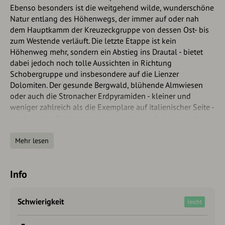
Ebenso besonders ist die weitgehend wilde, wunderschöne
Natur entlang des Höhenwegs, der immer auf oder nah
dem Hauptkamm der Kreuzeckgruppe von dessen Ost- bis
zum Westende verläuft. Die letzte Etappe ist kein
Höhenweg mehr, sondern ein Abstieg ins Drautal - bietet
dabei jedoch noch tolle Aussichten in Richtung
Schobergruppe und insbesondere auf die Lienzer
Dolomiten. Der gesunde Bergwald, blühende Almwiesen
oder auch die Stronacher Erdpyramiden - kleiner und
weniger zahlreich als die Exemplare auf italienischer Seite -
machen den Abstieg spannend und abwechslungsreich.
Autorentipp
Mehr lesen
Am Bahnhof Dölsach gibt es neben dem Gasthaus Marinelli
einen kleinen Laden mit Selbstbedienung, in dem es tolle,
Info
regionale Produkte gibt!
Schwierigkeit
leicht