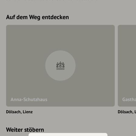
Auf dem Weg entdecken
Anna-Schutzhaus
Gastha
Dölsach
Lienz
Dölsach
Weiter stöbern