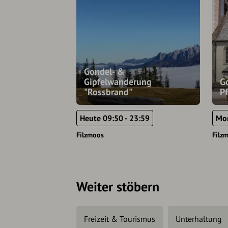
Gondel- &
Gipfelwanderung
Go
"Rossbrand"
Pf
Heute 09:50 - 23:59
Mor
Filzmoos
Filz
Weiter stöbern
Freizeit & Tourismus
Unterhaltung