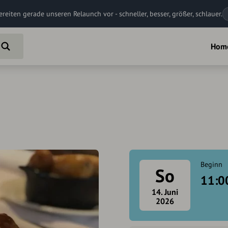
ereiten gerade unseren Relaunch vor - schneller, besser, größer, schlauer.
Hom
Beginn
So
11:0
14. Juni
2026