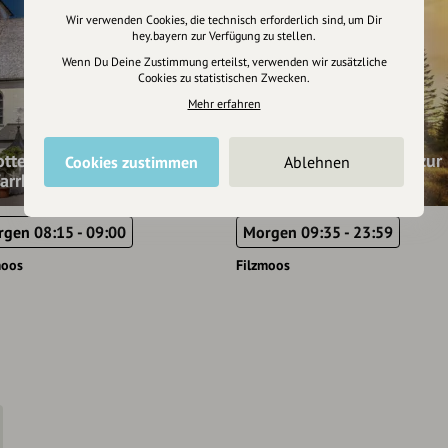
Wir verwenden Cookies, die technisch erforderlich sind, um Dir
hey.bayern zur Verfügung zu stellen.
Wenn Du Deine Zustimmung erteilst, verwenden wir zusätzliche
Cookies zu statistischen Zwecken.
Mehr erfahren
ttesdienst in der
Geführte Wanderung zur
Cookies zustimmen
Ablehnen
arrkirche Filzmoos
Schwarzen Lacke
gen 08:15 - 09:00
Morgen 09:35 - 23:59
moos
Filzmoos