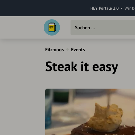
HEY Portale 2.0
Wir b
Filzmoos
Events
Steak it easy