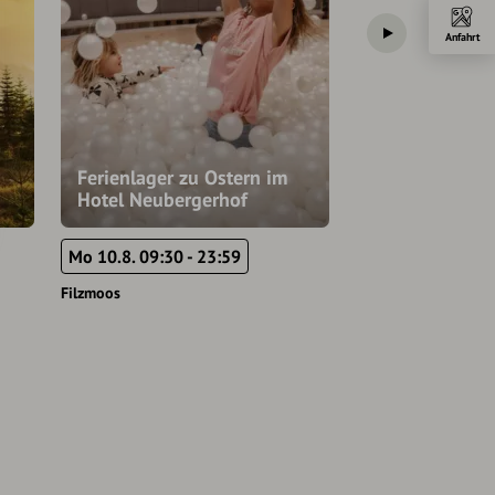
Anfahrt
Ferienlager zu Ostern im
Hotel Neubergerhof
Kostenloser E-
Mo 10.8. 09:30 - 23:59
Mo 10.8. 17:00 -
Filzmoos
Filzmoos