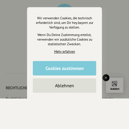
Wir verwenden Cookies, die technisch
erforderlich sind, um Dir hey.bayern zur
Verfügung zu stellen.
Wenn Du Deine Zustimmung erteilst,
verwenden wir zusätzliche Cookies zu
Wir sind auch auf
statistischen Zwecken.
Mehr erfahren
Cookies zustimmen
Ablehnen
RECHTLICHER HINWEIS UND TRANSPARENZHINWEIS
Anfahrt
Rechtlicher Hinweis:
Die auf dieser Website veröffentlichten Inhalte
dienen ausschließlich der allgemeinen Information und Unterhaltung.
Sämtliche Beiträge, Gastartikel, Kommentare, Empfehlungen,
Bewertungen oder Verlinkungen spiegeln ausschließlich die Meinung der
jeweiligen Autoren wider und stellen keine verbindliche Beratung,