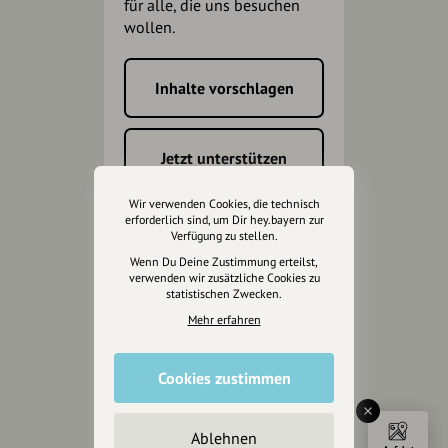
für alle, die uns besuchen
wollen.
Inhalte vorschlagen
Jetzt unterstützen
Wir verwenden Cookies, die technisch
Wir können leider keine
erforderlich sind, um Dir hey.bayern zur
Spendenquittung ausstellen.
Verfügung zu stellen.
Wenn Du Deine Zustimmung erteilst,
verwenden wir zusätzliche Cookies zu
statistischen Zwecken.
Mehr erfahren
Cookies zustimmen
Ablehnen