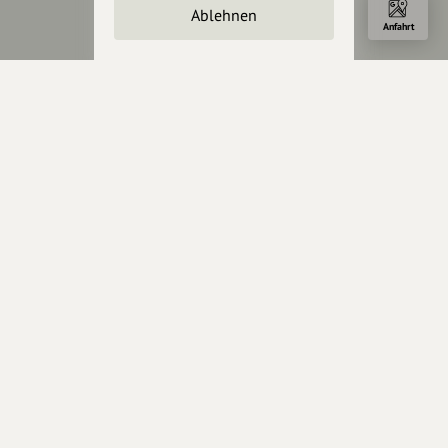
Ablehnen
Anfahrt
Über hey.bayern
Story & Vision
Die Köpfe
Unterstützer
Servus sagen
Kontakt
Helpdesk / FAQ
Unterstütze uns
Spenden
Partner werden
Crowdfunding
Förderungen
Werbemöglichkeiten