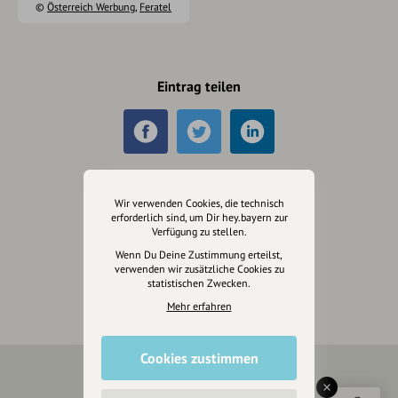
©
Österreich Werbung
,
Feratel
Eintrag teilen
Änderungen vorschlagen
Wir verwenden Cookies, die technisch
erforderlich sind, um Dir hey.bayern zur
Verfügung zu stellen.
Inhaberschaft beantragen
Wenn Du Deine Zustimmung erteilst,
verwenden wir zusätzliche Cookies zu
statistischen Zwecken.
Mehr erfahren
Cookies zustimmen
Über Uns