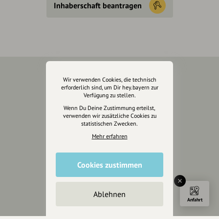
Inhaberschaft beantragen
Wir verwenden Cookies, die technisch
Über Uns
erforderlich sind, um Dir hey.bayern zur
Verfügung zu stellen.
Über hey.bayern
Wenn Du Deine Zustimmung erteilst,
Story & Vision
verwenden wir zusätzliche Cookies zu
statistischen Zwecken.
Die Köpfe
Mehr erfahren
Unterstützer
Servus sagen
Cookies zustimmen
Kontakt
Helpdesk / FAQ
Ablehnen
Anfahrt
Unterstütze uns