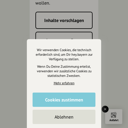
wollen.
Inhalte vorschlagen
Jetzt unterstützen
Wir verwenden Cookies, die technisch
erforderlich sind, um Dir hey.bayern zur
Wir können leider keine
Verfügung zu stellen.
Spendenquittung ausstellen.
Wenn Du Deine Zustimmung erteilst,
verwenden wir zusätzliche Cookies zu
statistischen Zwecken.
Mehr erfahren
Cookies zustimmen
Ablehnen
Anfahrt