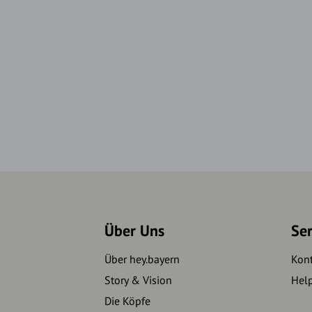
Über Uns
Se
Über hey.bayern
Kon
Story & Vision
Hel
Die Köpfe