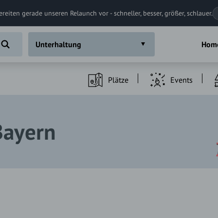
ereiten gerade unseren Relaunch vor - schneller, besser, größer, schlauer.
Unterhaltung
Hom
Plätze
Events
Bayern