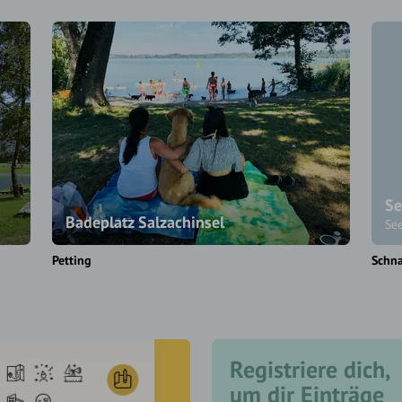
Se
Badeplatz Salzachinsel
Se
Petting
Schna
Registriere dich,
um dir Einträge