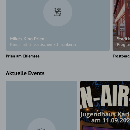
Mike‘s Kino Prien
Stadtk
Kinos mit cineastischen Schmankerln
Program
Prien am Chiemsee
Trostberg
Aktuelle Events