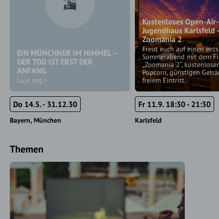
Kostenloses Open-Air
Jugendhaus Karlsfeld 
Zoomania 2
Freut euch auf einen ent
EIN MÜNCHNER IM HIMMEL –
Sommerabend mit dem F
DER TOD IST ERST DER
„Zoomania 2“, kostenlose
ANFANG
Popcorn, günstigen Getr
Luja sog i
freiem Eintritt.
Do 14.5. - 31.12.30
Fr 11.9. 18:30 - 21:30
Bayern
München
Karlsfeld
Themen