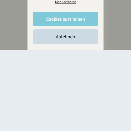
Mehr erfahren
Cookies zustimmen
Ablehnen
Wir sind auch auf
RECHTLICHER HINWEIS UND TRANSPARENZHINWEIS
Rechtlicher Hinweis:
Die auf dieser Website veröffentlichten Inhalte
dienen ausschließlich der allgemeinen Information und Unterhaltung.