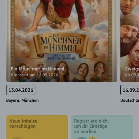
Ein Münchner im Himmel
Zweigs
Kinostart am 14.05.2026
Ab 09.
13.04.2026
16.09.
Bayern
München
Deutschl
Neue Inhalte
Registriere dich,
vorschlagen
um dir Einträge
zu merken