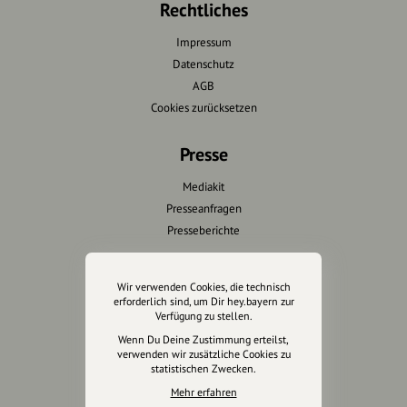
Rechtliches
Impressum
Datenschutz
AGB
Cookies zurücksetzen
Presse
Mediakit
Presseanfragen
Presseberichte
Wir unterstützen Euch
Wir verwenden Cookies, die technisch
erforderlich sind, um Dir hey.bayern zur
Fotografie & mehr
Verfügung zu stellen.
Marketing
Wenn Du Deine Zustimmung erteilst,
Design & Branding
verwenden wir zusätzliche Cookies zu
statistischen Zwecken.
Anakin Design
Mehr erfahren