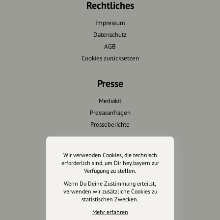
Rechtliches
Impressum
Datenschutz
AGB
Cookies zurücksetzen
Presse
Mediakit
Presseanfragen
Presseberichte
Wir unterstützen Euch
Wir verwenden Cookies, die technisch
erforderlich sind, um Dir hey.bayern zur
Fotografie & mehr
Verfügung zu stellen.
Marketing
Wenn Du Deine Zustimmung erteilst,
Design & Branding
verwenden wir zusätzliche Cookies zu
statistischen Zwecken.
Anakin Design
Mehr erfahren