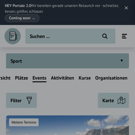
HEY Portale 2.0
Wir bereiten gerade unseren Relaunch vor - schneller,
besser, größer, schlauer.
Coming soon
→
Sport
sicht
Plätze
Events
Aktivitäten
Kurse
Organisationen
Filter
Karte
Weitere Termine