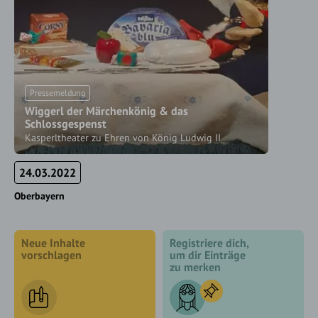
Pressemeldung
Wiggerl der Märchenkönig & das
Schlossgespenst
Kasperltheater zu Ehren von König Ludwig II
24.03.2022
Oberbayern
Neue Inhalte
Registriere dich,
vorschlagen
um dir Einträge
zu merken