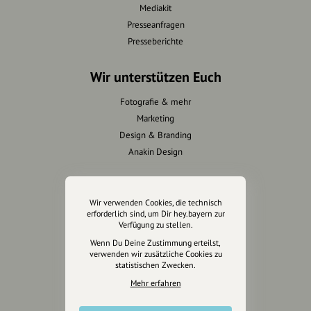
Mediakit
Presseanfragen
Presseberichte
Wir unterstützen Euch
Fotografie & mehr
Marketing
Design & Branding
Anakin Design
Wir verwenden Cookies, die technisch
Unterstütze
erforderlich sind, um Dir hey.bayern zur
unsere Plattform
Verfügung zu stellen.
Wenn Du Deine Zustimmung erteilst,
verwenden wir zusätzliche Cookies zu
hey.bayern ist ein Projekt von
statistischen Zwecken.
uns für unsere Region und
Mehr erfahren
für alle, die uns besuchen
wollen.