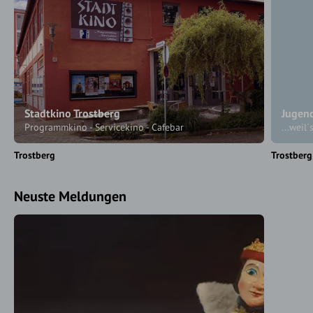
Stadtkino Trostberg
Jugen
Programmkino - Servicekino - Cafebar
...weil
Trostberg
Trostberg
Neuste Meldungen