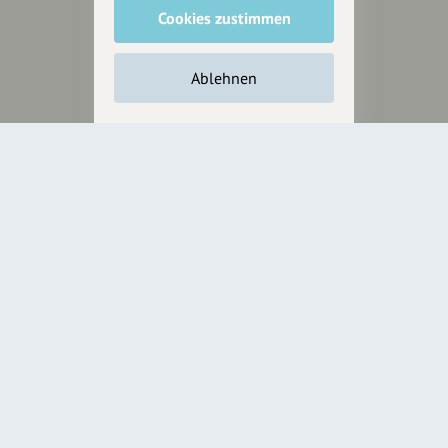
Cookies zustimmen
Inhalte vorschlagen
Ablehnen
Jetzt unterstützen
Wir können leider keine
Spendenquittung ausstellen.