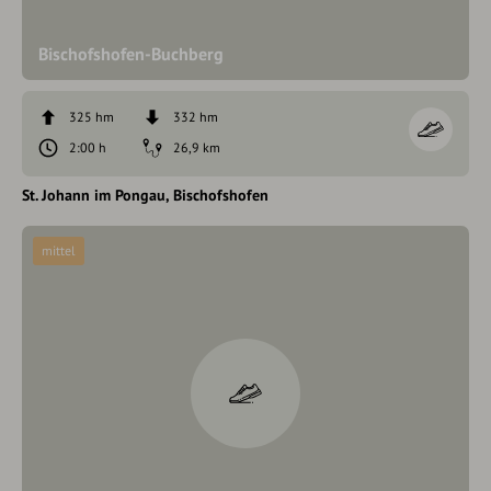
Bischofshofen-Buchberg
325 hm
332 hm
2:00 h
26,9 km
St. Johann im Pongau
Bischofshofen
mittel