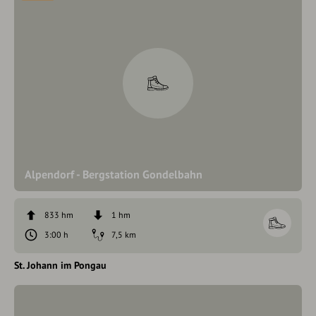
Alpendorf - Bergstation Gondelbahn
833 hm
1 hm
3:00 h
7,5 km
St. Johann im Pongau