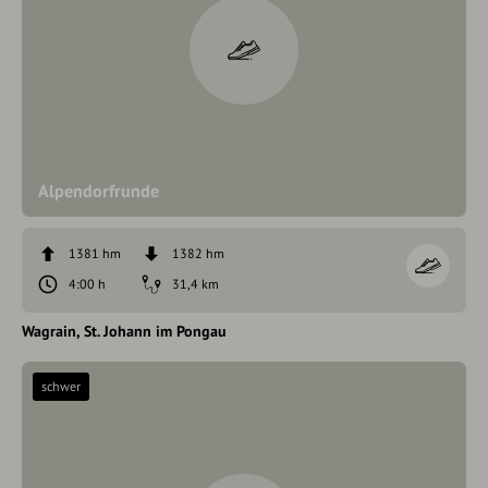
Alpendorfrunde
1381 hm
1382 hm
4:00 h
31,4 km
Wagrain
St. Johann im Pongau
schwer