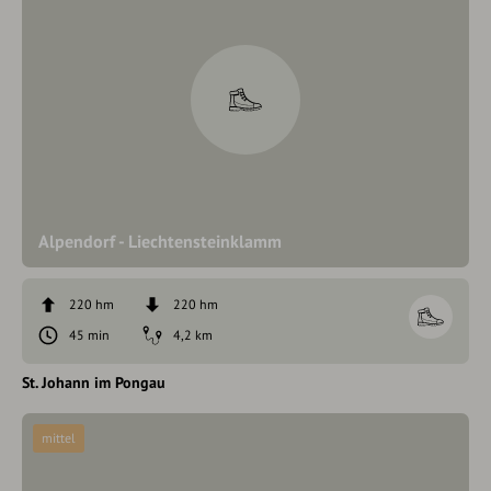
Alpendorf - Liechtensteinklamm
220 hm
220 hm
45 min
4,2 km
St. Johann im Pongau
mittel