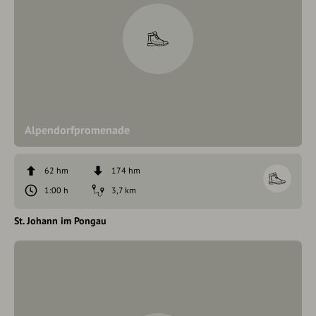
Alpendorfpromenade
62 hm
174 hm
1:00 h
3,7 km
St. Johann im Pongau