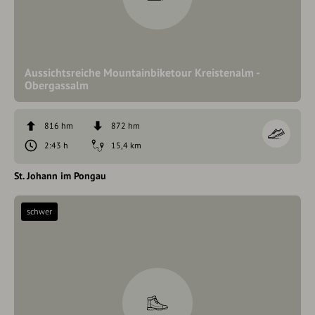
Aussichtsreiche Mountainbiketour Kreistenalm -
Obergassalm
816 hm
872 hm
2:43 h
15,4 km
St. Johann im Pongau
schwer