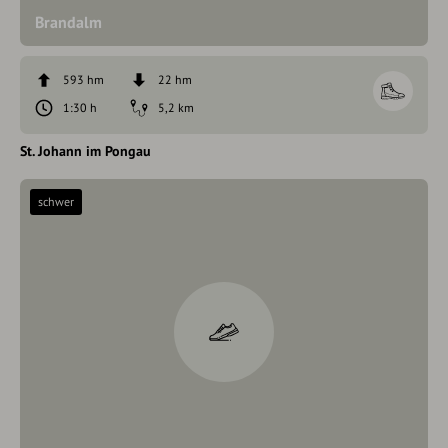
Brandalm
593 hm
22 hm
1:30 h
5,2 km
St. Johann im Pongau
schwer