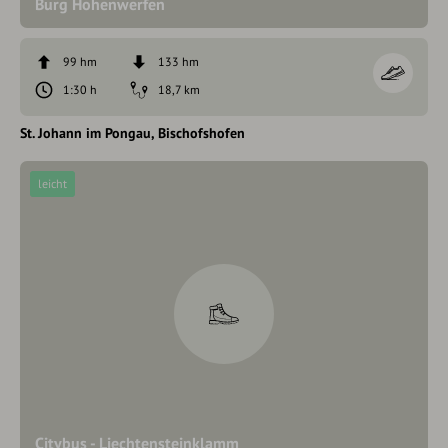
Burg Hohenwerfen
99 hm
133 hm
1:30 h
18,7 km
St. Johann im Pongau
Bischofshofen
leicht
Citybus - Liechtensteinklamm