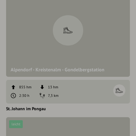
Alpendorf - Kreistenalm - Gondelbergstation
855 hm
13 hm
2:30 h
7,3 km
St. Johann im Pongau
leicht