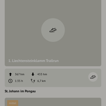
1. Liechtensteinklamm Trailrun
367 hm
433 hm
1:35 h
6,7 km
St. Johann im Pongau
mittel