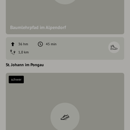
Baumlehrpfad im Alpendorf
36 hm
45 min
1,0 km
St. Johann im Pongau
schwer