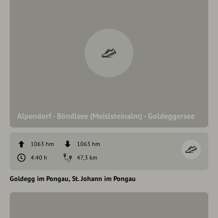
Alpendorf - Böndlsee (Meislsteinalm) - Goldeggersee
1063 hm
1063 hm
4:40 h
47,3 km
Goldegg im Pongau
St. Johann im Pongau