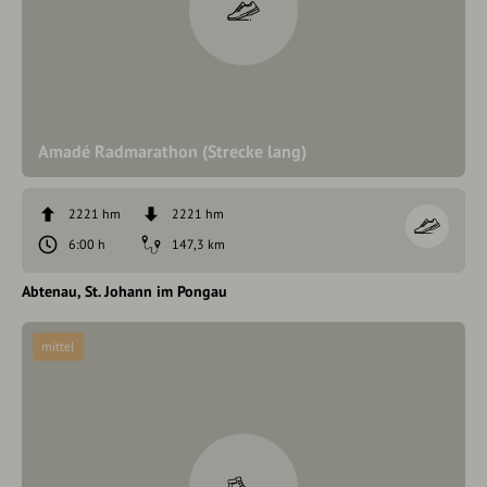
Amadé Radmarathon (Strecke lang)
2221 hm
2221 hm
6:00 h
147,3 km
Abtenau
St. Johann im Pongau
mittel