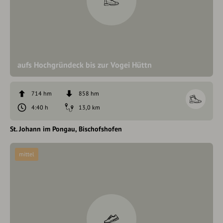
aufs Hochgründeck bis zur Vogei Hüttn
714 hm
858 hm
4:40 h
13,0 km
St. Johann im Pongau
Bischofshofen
mittel