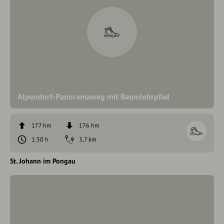
Alpendorf-Panoramaweg mit Baumlehrpfad
177 hm
176 hm
1:30 h
3,7 km
St. Johann im Pongau