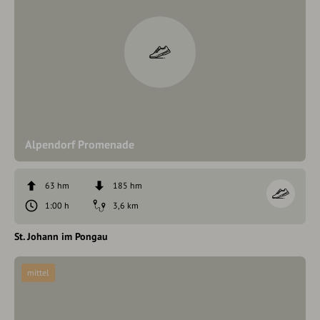
Alpendorf Promenade
63 hm
185 hm
1:00 h
3,6 km
St. Johann im Pongau
mittel