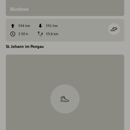
Böndlsee
594 hm
591 hm
3:30 h
39,8 km
St. Johann im Pongau