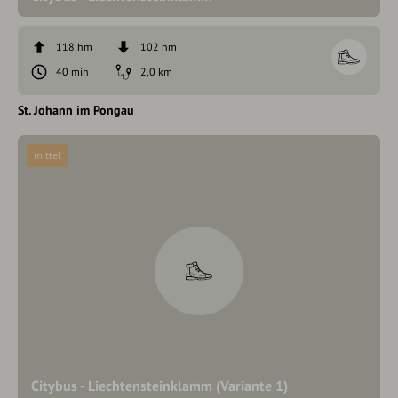
118 hm
102 hm
40 min
2,0 km
St. Johann im Pongau
mittel
Citybus - Liechtensteinklamm (Variante 1)