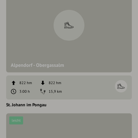
Alpendorf - Obergassalm
822 hm
822 hm
3:00 h
15,9 km
St. Johann im Pongau
leicht