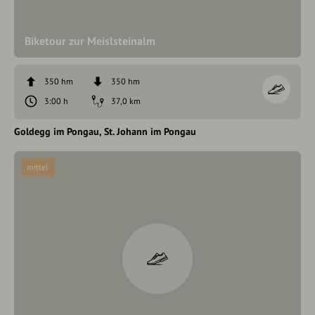
Biketour zur Meislsteinalm
350 hm
350 hm
3:00 h
37,0 km
Goldegg im Pongau
St. Johann im Pongau
mittel