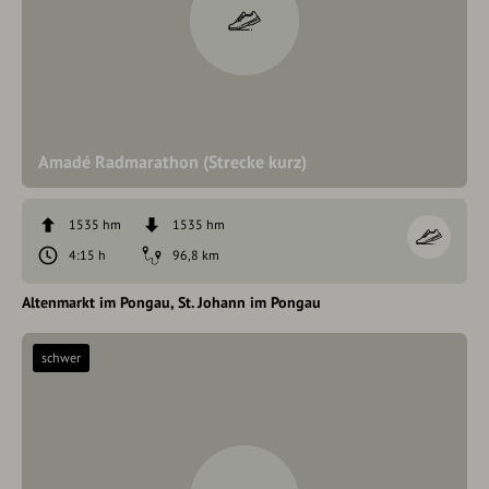
Amadé Radmarathon (Strecke kurz)
1535 hm
1535 hm
4:15 h
96,8 km
Altenmarkt im Pongau
St. Johann im Pongau
schwer