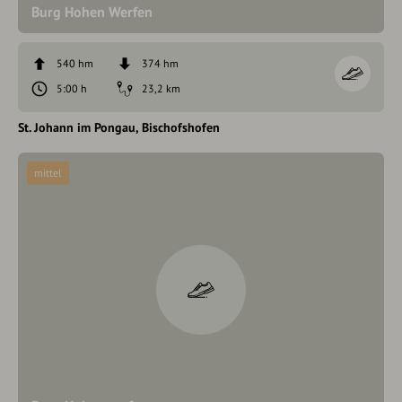
Burg Hohen Werfen
540 hm
374 hm
5:00 h
23,2 km
St. Johann im Pongau
Bischofshofen
mittel