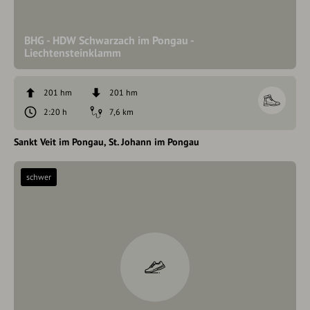
BHG - HDW Schwarzach im Pongau -
Liechtensteinklamm
201 hm
201 hm
2:20 h
7,6 km
Sankt Veit im Pongau
St. Johann im Pongau
schwer