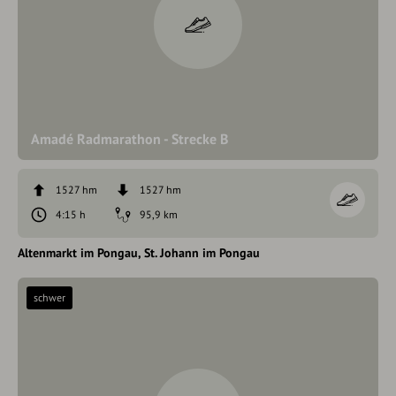
Amadé Radmarathon - Strecke B
1527 hm
1527 hm
4:15 h
95,9 km
Altenmarkt im Pongau
St. Johann im Pongau
schwer