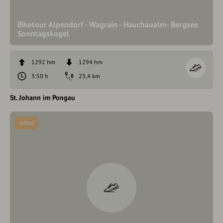
Biketour Alpendorf - Wagrain - Hauchaualm- Bergsee
Sonntagskogel
1292 hm
1294 hm
3:50 h
23,4 km
St. Johann im Pongau
mittel