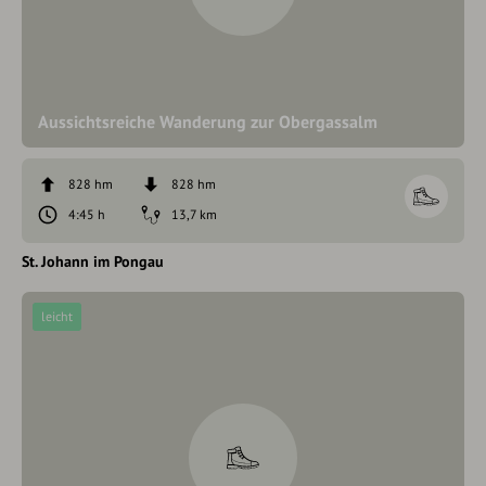
Aussichtsreiche Wanderung zur Obergassalm
828 hm
828 hm
4:45 h
13,7 km
St. Johann im Pongau
leicht