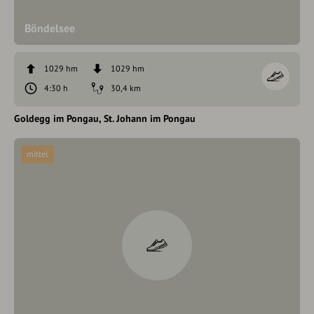
Böndelsee
1029 hm
1029 hm
4:30 h
30,4 km
Goldegg im Pongau
St. Johann im Pongau
mittel