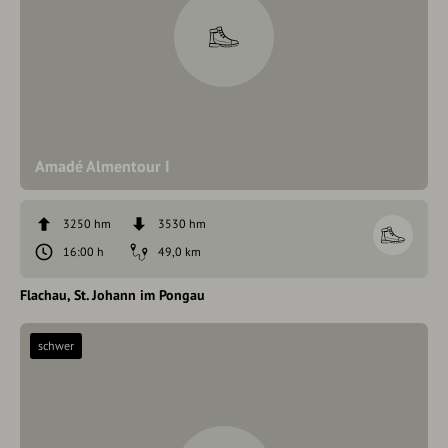
Amadé Almentour I
3250 hm
3530 hm
16:00 h
49,0 km
Flachau
St. Johann im Pongau
schwer