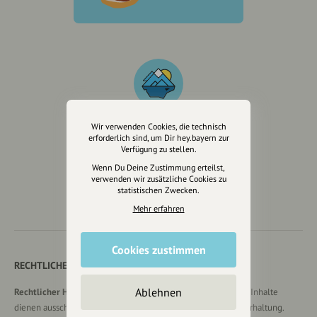
Wir verwenden Cookies, die technisch
erforderlich sind, um Dir hey.bayern zur
Wir sind auch auf
Verfügung zu stellen.
Wenn Du Deine Zustimmung erteilst,
verwenden wir zusätzliche Cookies zu
statistischen Zwecken.
Mehr erfahren
Cookies zustimmen
RECHTLICHER HINWEIS UND TRANSPARENZHINWEIS
Ablehnen
Rechtlicher Hinweis:
Die auf dieser Website veröffentlichten Inhalte
dienen ausschließlich der allgemeinen Information und Unterhaltung.