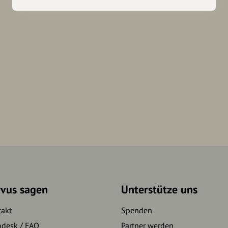
rvus sagen
Unterstütze uns
takt
Spenden
pdesk / FAQ
Partner werden