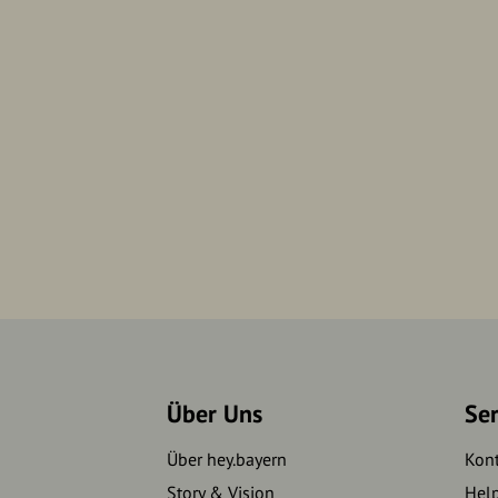
Über Uns
Se
Über hey.bayern
Kon
Story & Vision
Hel