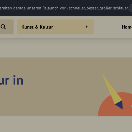
ereiten gerade unseren Relaunch vor - schneller, besser, größer, schlauer.
Kunst & Kultur
Hom
ur in