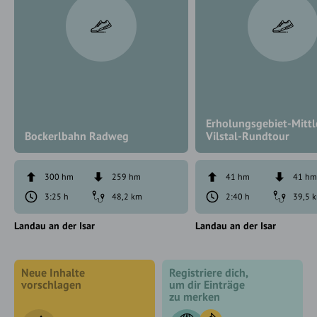
Erholungsgebiet-Mittl
Bockerlbahn Radweg
Vilstal-Rundtour
300 hm
259 hm
41 hm
41 h
3:25 h
48,2 km
2:40 h
39,5 
Landau an der Isar
Landau an der Isar
Neue Inhalte
Registriere dich,
vorschlagen
um dir Einträge
zu merken