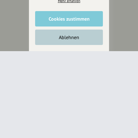
Mehr erfahren
wollen.
Cookies zustimmen
Inhalte vorschlagen
Ablehnen
Jetzt unterstützen
Wir können leider keine
Spendenquittung ausstellen.