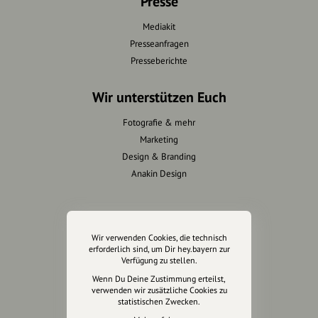
Presse
Mediakit
Presseanfragen
Presseberichte
Wir unterstützen Euch
Fotografie & mehr
Marketing
Design & Branding
Anakin Design
Unterstütze
Wir verwenden Cookies, die technisch
unsere Plattform
erforderlich sind, um Dir hey.bayern zur
Verfügung zu stellen.
Wenn Du Deine Zustimmung erteilst,
hey.bayern ist ein Projekt von
verwenden wir zusätzliche Cookies zu
uns für unsere Region und
statistischen Zwecken.
für alle, die uns besuchen